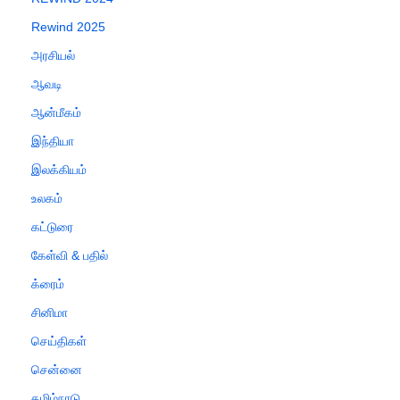
Rewind 2025
அரசியல்
ஆவடி
ஆன்மீகம்
இந்தியா
இலக்கியம்
உலகம்
கட்டுரை
கேள்வி & பதில்
க்ரைம்
சினிமா
செய்திகள்
சென்னை
தமிழ்நாடு