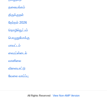
தலையங்கம்
திருக்குறள்
தேர்தல் 2026
தொழில்நுட்பம்
பொழுதுபோக்கு
மாவட்டம்
லைஃப்ஸ்டைல்
வானிலை
விளையாட்டு
வேலை வாய்ப்பு
All Rights Reserved
View Non-AMP Version