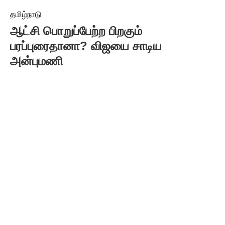
தமிழ்நாடு
ஆட்சி பொறுப்பேற்ற பிறகும்
பரப்புரைதானா? விஜயை சாடிய
அன்புமணி