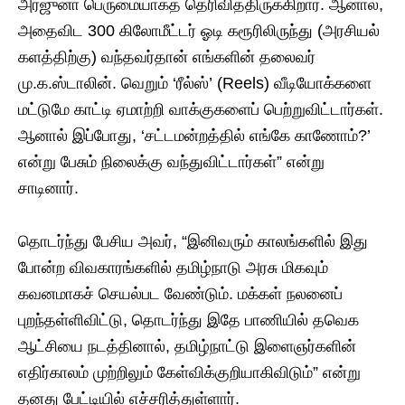
அர்ஜுனா பெருமையாகத் தெரிவித்திருக்கிறார். ஆனால்,
அதைவிட 300 கிலோமீட்டர் ஓடி கரூரிலிருந்து (அரசியல்
களத்திற்கு) வந்தவர்தான் எங்களின் தலைவர்
மு.க.ஸ்டாலின். வெறும் ‘ரீல்ஸ்’ (Reels) வீடியோக்களை
மட்டுமே காட்டி ஏமாற்றி வாக்குகளைப் பெற்றுவிட்டார்கள்.
ஆனால் இப்போது, ‘சட்டமன்றத்தில் எங்கே காணோம்?’
என்று பேசும் நிலைக்கு வந்துவிட்டார்கள்” என்று
சாடினார்.
​தொடர்ந்து பேசிய அவர், “இனிவரும் காலங்களில் இது
போன்ற விவகாரங்களில் தமிழ்நாடு அரசு மிகவும்
கவனமாகச் செயல்பட வேண்டும். மக்கள் நலனைப்
புறந்தள்ளிவிட்டு, தொடர்ந்து இதே பாணியில் தவெக
ஆட்சியை நடத்தினால், தமிழ்நாட்டு இளைஞர்களின்
எதிர்காலம் முற்றிலும் கேள்விக்குறியாகிவிடும்” என்று
தனது பேட்டியில் எச்சரித்துள்ளார்.