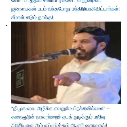
கோட் படத்தில் சினிமா டிக்கெட் விற்றவர்கள்
ஜனநாயகன் படம் வந்தபோது மந்திரியாகிவிட்டார்கள்:
சீமான் கடும் தாக்கு!
“திமுக-வை அழிக்க எவனுமே பிறக்கவில்லை!” –
கலைஞரின் வரலாற்றைச் சுடத் துடிக்கும் மலிவு
அரசியலை அம்பலப்படுத்தும் ஆளுர் ஷாநவாஸ்!