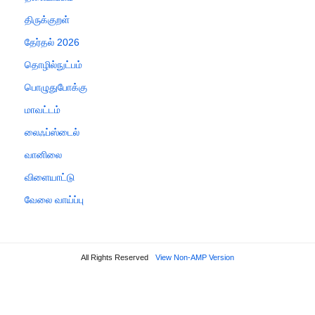
திருக்குறள்
தேர்தல் 2026
தொழில்நுட்பம்
பொழுதுபோக்கு
மாவட்டம்
லைஃப்ஸ்டைல்
வானிலை
விளையாட்டு
வேலை வாய்ப்பு
All Rights Reserved
View Non-AMP Version