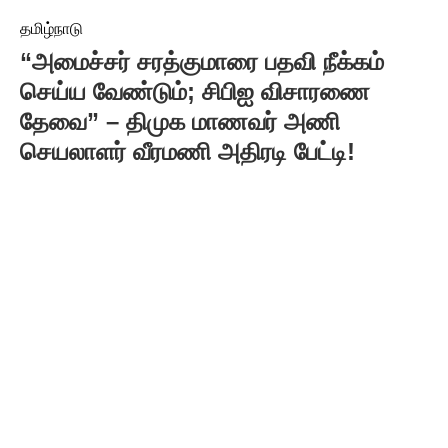
தமிழ்நாடு
“அமைச்சர் சரத்குமாரை பதவி நீக்கம்
செய்ய வேண்டும்; சிபிஐ விசாரணை
தேவை” – திமுக மாணவர் அணி
செயலாளர் வீரமணி அதிரடி பேட்டி!