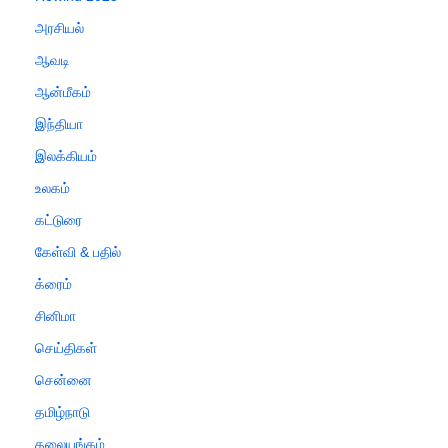
அரசியல்
ஆவடி
ஆன்மீகம்
இந்தியா
இலக்கியம்
உலகம்
கட்டுரை
கேள்வி & பதில்
க்ரைம்
சினிமா
செய்திகள்
சென்னை
தமிழ்நாடு
தலையங்கம்