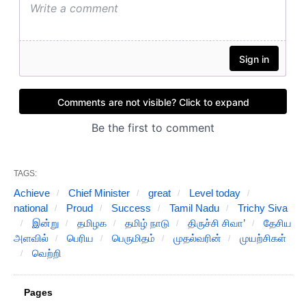
TAGS:
Achieve
Chief Minister
great
Level today
national
Proud
Success
Tamil Nadu
Trichy Siva
இன்று
தமிழக
தமிழ் நாடு
திருச்சி சிவா’
தேசிய
அளவில்
பெரிய
பெருமிதம்
முதல்வரின்
முயற்சிகள்
வெற்றி
Pages