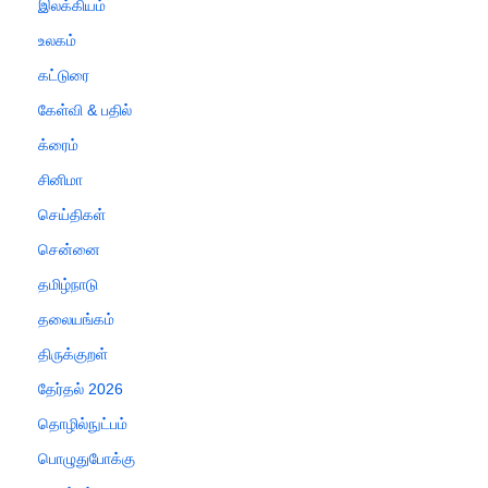
இலக்கியம்
உலகம்
கட்டுரை
கேள்வி & பதில்
க்ரைம்
சினிமா
செய்திகள்
சென்னை
தமிழ்நாடு
தலையங்கம்
திருக்குறள்
தேர்தல் 2026
தொழில்நுட்பம்
பொழுதுபோக்கு