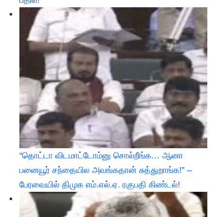
பதில்!
“தொட்டா விடமாட்டோம்னு சொல்றீங்க… ஆனா
பனையூர் சந்தையில அவங்கதான் சுத்துறாங்க!” –
பேரவையில் திமுக எம்.எல்.ஏ. ரகுபதி கிண்டல்!