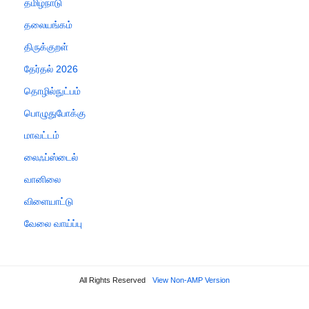
தமிழ்நாடு
தலையங்கம்
திருக்குறள்
தேர்தல் 2026
தொழில்நுட்பம்
பொழுதுபோக்கு
மாவட்டம்
லைஃப்ஸ்டைல்
வானிலை
விளையாட்டு
வேலை வாய்ப்பு
All Rights Reserved
View Non-AMP Version