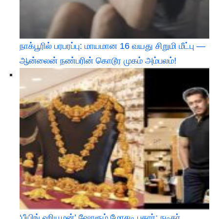
நாக்பூரில் பரபரப்பு: மாயமான 16 வயது சிறுமி மீட்பு —
ஆன்லைன் நண்பரின் கொடூர முகம் அம்பலம்!
‘பீயிங் ஹியூமன்’ ஷோரூம் மோசடி புகார்: நடிகர்