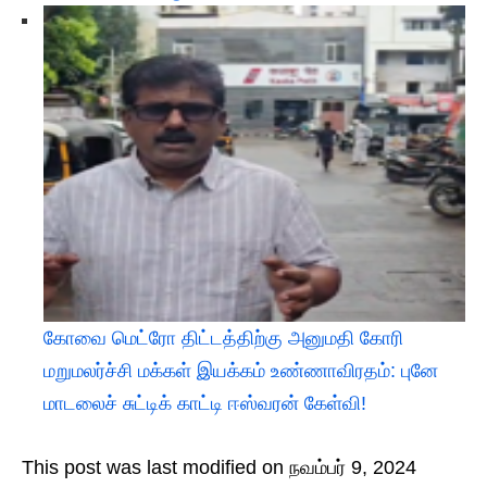
கோவை மெட்ரோ திட்டத்திற்கு அனுமதி கோரி
மறுமலர்ச்சி மக்கள் இயக்கம் உண்ணாவிரதம்: புனே
மாடலைச் சுட்டிக் காட்டி ஈஸ்வரன் கேள்வி!
This post was last modified on நவம்பர் 9, 2024