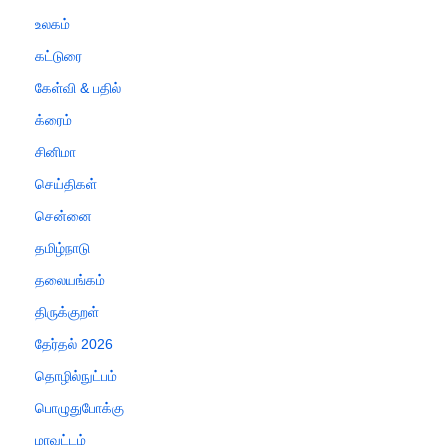
உலகம்
கட்டுரை
கேள்வி & பதில்
க்ரைம்
சினிமா
செய்திகள்
சென்னை
தமிழ்நாடு
தலையங்கம்
திருக்குறள்
தேர்தல் 2026
தொழில்நுட்பம்
பொழுதுபோக்கு
மாவட்டம்