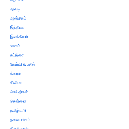
ஆவடி
ஆன்மீகம்
இந்தியா
இலக்கியம்
உலகம்
கட்டுரை
கேள்வி & பதில்
க்ரைம்
சினிமா
செய்திகள்
சென்னை
தமிழ்நாடு
தலையங்கம்
திருக்குறள்