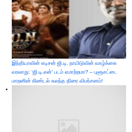
இந்தியாவின் எடிசன் ஜி.டி. நாயிடுவின் வாழ்க்கை
வரலாறு: ‘ஜி.டி.என்’ படம் ஏமாற்றமா? – புளூசட்டை
மாறனின் கிண்டல் கலந்த திரை விமர்சனம்!