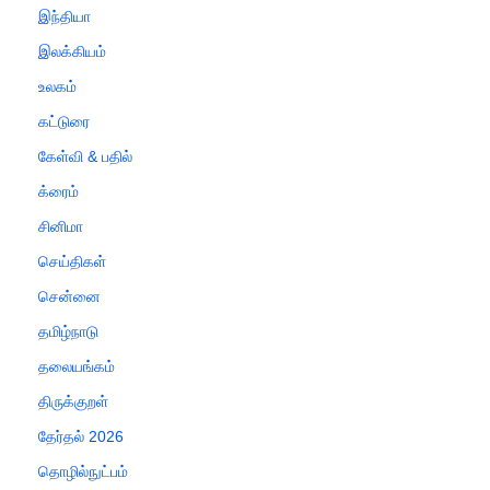
இந்தியா
இலக்கியம்
உலகம்
கட்டுரை
கேள்வி & பதில்
க்ரைம்
சினிமா
செய்திகள்
சென்னை
தமிழ்நாடு
தலையங்கம்
திருக்குறள்
தேர்தல் 2026
தொழில்நுட்பம்