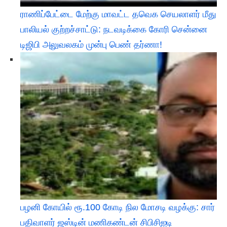
ராணிப்பேட்டை மேற்கு மாவட்ட தவெக செயலாளர் மீது
பாலியல் குற்றச்சாட்டு: நடவடிக்கை கோரி சென்னை
டிஜிபி அலுவலகம் முன்பு பெண் தர்ணா!
பழனி கோயில் ரூ.100 கோடி நில மோசடி வழக்கு: சார்
பதிவாளர் ஜஸ்டின் மணிகண்டன் சிபிசிஐடி