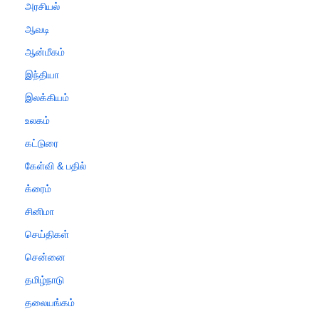
அரசியல்
ஆவடி
ஆன்மீகம்
இந்தியா
இலக்கியம்
உலகம்
கட்டுரை
கேள்வி & பதில்
க்ரைம்
சினிமா
செய்திகள்
சென்னை
தமிழ்நாடு
தலையங்கம்