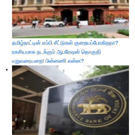
தமிழ்நாட்டின் எம்பி சீட்டுகள் குறையப்போகிறதா?
ரகசியமாக நடக்கும் ஆபரேஷன் தொகுதி
மறுவரையறை! பின்னணி என்ன?