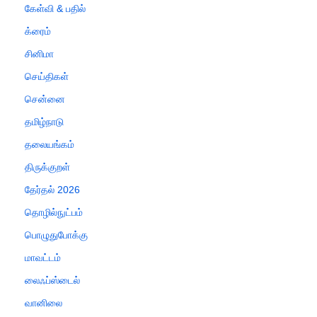
கேள்வி & பதில்
க்ரைம்
சினிமா
செய்திகள்
சென்னை
தமிழ்நாடு
தலையங்கம்
திருக்குறள்
தேர்தல் 2026
தொழில்நுட்பம்
பொழுதுபோக்கு
மாவட்டம்
லைஃப்ஸ்டைல்
வானிலை