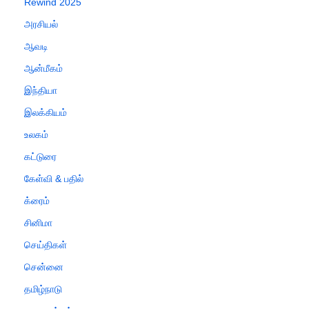
Rewind 2025
அரசியல்
ஆவடி
ஆன்மீகம்
இந்தியா
இலக்கியம்
உலகம்
கட்டுரை
கேள்வி & பதில்
க்ரைம்
சினிமா
செய்திகள்
சென்னை
தமிழ்நாடு