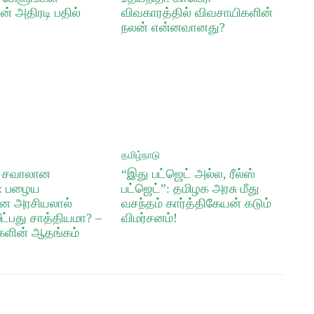
ன் அதிரடி பதில்
விவகாரத்தில் விவசாயிகளின்
நலன் என்னவானது?
தமிழ்நாடு
் சவாலான
“இது பட்ஜெட் அல்ல, ரீல்ஸ்
்: பழைய
பட்ஜெட்”: தமிழக அரசு மீது
ன அரசியலால்
வசந்தம் கார்த்திகேயன் கடும்
ீட்பது சாத்தியமா? –
விமர்சனம்!
ளின் ஆதங்கம்