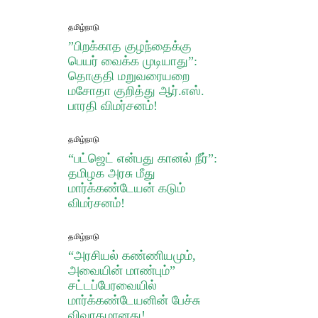
தமிழ்நாடு
​”பிறக்காத குழந்தைக்கு
பெயர் வைக்க முடியாது”:
தொகுதி மறுவரையறை
மசோதா குறித்து ஆர்.எஸ்.
பாரதி விமர்சனம்!
தமிழ்நாடு
“பட்ஜெட் என்பது கானல் நீர்”:
தமிழக அரசு மீது
மார்க்கண்டேயன் கடும்
விமர்சனம்!
தமிழ்நாடு
“அரசியல் கண்ணியமும்,
அவையின் மாண்பும்”
சட்டப்பேரவையில்
மார்க்கண்டேயனின் பேச்சு
விவாதமானது!