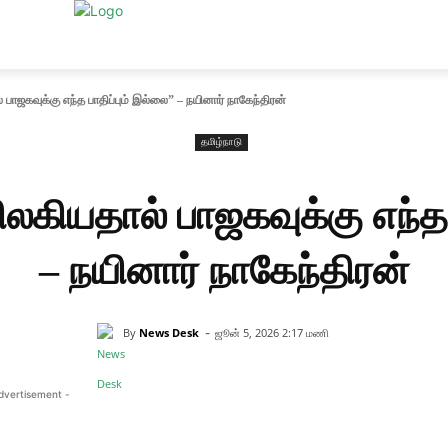
உலகம்
அரசியல்
சினிமா
தேர்தல் 2026
தலையங்கம்
MO
கவுக்கு எந்த பாதிப்பும் இல்லை” – நயினார் நாகேந்திரன்
தமிழ்நாடு
யதால் பாஜகவுக்கு எந்த ப
– நயினார் நாகேந்திரன்
-
By
News Desk
ஜூன் 5, 2026 2:17 மணி
dvertisement -