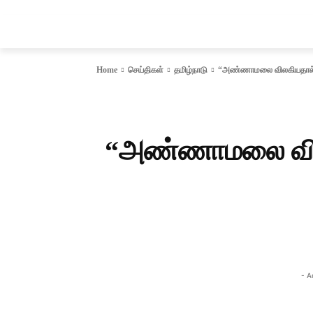
சென்னை
தமிழ்நாடு
ஆவடி
இந்தியா
Home
செய்திகள்
தமிழ்நாடு
“அண்ணாமலை விலகியதால் பாஜ
“அண்ணாமலை விலகி
- A