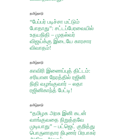
தமிழ்நாடு
“பேப்பர் படிச்சா மட்டும்
போதாது”: சட்டப்பேரவையில்
உதயநிதி – முதல்வர்
விஜய்க்கு இடையே காரசார
விவாதம்!
தமிழ்நாடு
காவிரி இணைப்புத் திட்டம்:
சரியான நேரத்தில் ரஜினி
நிதி வழங்குவார் – லதா
ரஜினிகாந்த் பேட்டி!
தமிழ்நாடு
“தமிழக அரசு இனி கடன்
வாங்குவதை நிறுத்தவே
முடியாது” – பட்ஜெட் குறித்து
பொருளாதார நிபுணர் பிரபாகர்