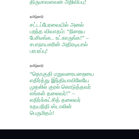
திருமாவளவன் அறிவிப்பு!
தமிழ்நாடு
சட்டப்பேரவையில் அனல்
பறந்த விவாதம்: “நிறைய
பேசிடீங்க.. உட்காருங்க!” –
சபாநாயகரின் அதிரடியால்
பரபரப்பு!
தமிழ்நாடு
“தொகுதி மறுவரையறையை
எதிர்த்து இந்தியாவிலேயே
முதலில் குரல் கொடுத்தவர்
எங்கள் தலைவர்!” –
எதிர்க்கட்சித் தலைவர்
உதயநிதி ஸ்டாலின்
பெருமிதம்!