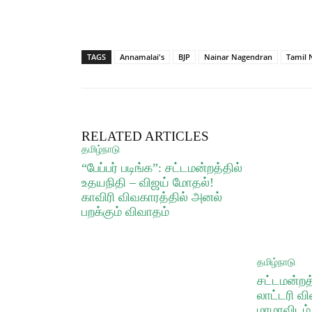
TAGS
Annamalai's
BJP
Nainar Nagendran
Tamil 
RELATED ARTICLES
தமிழ்நாடு
“பேப்பர் படிங்க”: சட்டமன்றத்தில்
உதயநிதி – விஜய் மோதல்!
காவிரி விவகாரத்தில் அனல்
பறக்கும் விவாதம்
தமிழ்நாடு
சட்டமன்றத
லாட்டரி வி
மாமாவிடம்