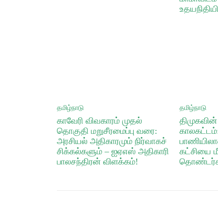
உதயநிதியி
தமிழ்நாடு
தமிழ்நாடு
​காவேரி விவகாரம் முதல்
திமுகவின
தொகுதி மறுசீரமைப்பு வரை:
காலகட்டம
அரசியல் அதிகாரமும் நிர்வாகச்
பாணியிலா
சிக்கல்களும் – ஐஏஎஸ் அதிகாரி
கட்சியை ம
பாலசந்திரன் விளக்கம்!
தொண்டர்க