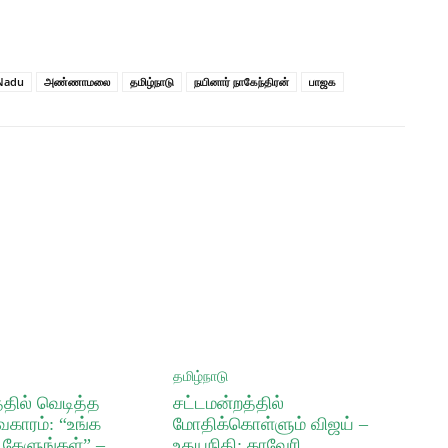
Nadu
அண்ணாமலை
தமிழ்நாடு
நயினார் நாகேந்திரன்
பாஜக
தமிழ்நாடு
்தில் வெடித்த
சட்டமன்றத்தில்
வகாரம்: “உங்க
மோதிக்கொள்ளும் விஜய் –
 கேளுங்கள்” –
உதயநிதி: காவேரி