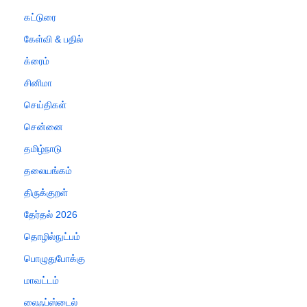
கட்டுரை
கேள்வி & பதில்
க்ரைம்
சினிமா
செய்திகள்
சென்னை
தமிழ்நாடு
தலையங்கம்
திருக்குறள்
தேர்தல் 2026
தொழில்நுட்பம்
பொழுதுபோக்கு
மாவட்டம்
லைஃப்ஸ்டைல்