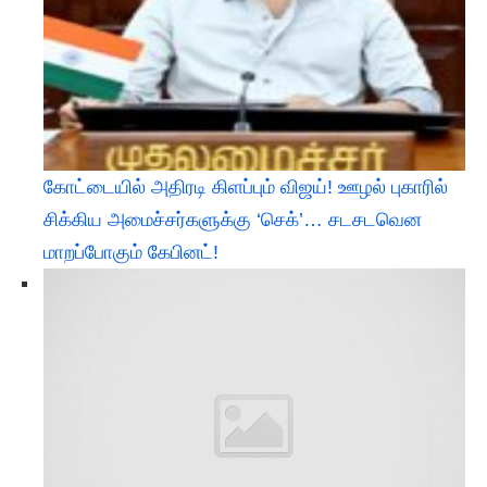
கோட்டையில் அதிரடி கிளப்பும் விஜய்! ஊழல் புகாரில்
சிக்கிய அமைச்சர்களுக்கு ‘செக்’… சடசடவென
மாறப்போகும் கேபினட்!​