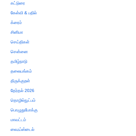
கட்டுரை
கேள்வி & பதில்
க்ரைம்
சினிமா
செய்திகள்
சென்னை
தமிழ்நாடு
தலையங்கம்
திருக்குறள்
தேர்தல் 2026
தொழில்நுட்பம்
பொழுதுபோக்கு
மாவட்டம்
லைஃப்ஸ்டைல்