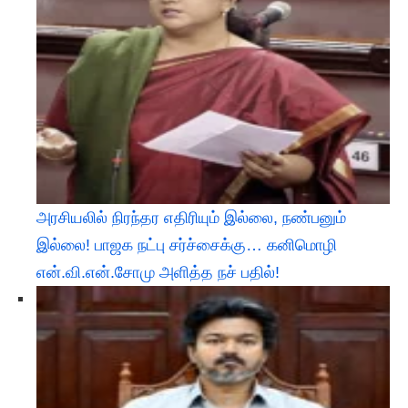
அரசியலில் நிரந்தர எதிரியும் இல்லை, நண்பனும்
இல்லை! பாஜக நட்பு சர்ச்சைக்கு… கனிமொழி
என்.வி.என்.சோமு அளித்த நச் பதில்!