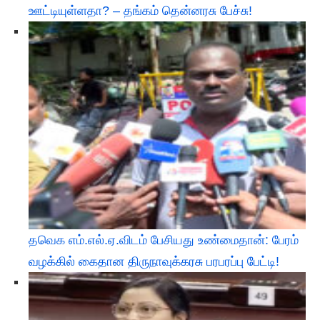
ஊட்டியுள்ளதா? – தங்கம் தென்னரசு பேச்சு!
தவெக எம்.எல்.ஏ.விடம் பேசியது உண்மைதான்: பேரம்
வழக்கில் கைதான திருநாவுக்கரசு பரபரப்பு பேட்டி!