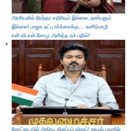
அரசியலில் நிரந்தர எதிரியும் இல்லை, நண்பனும்
இல்லை! பாஜக நட்பு சர்ச்சைக்கு… கனிமொழி
என்.வி.என்.சோமு அளித்த நச் பதில்!
கோட்டையில் அதிரடி கிளப்பும் விஜய்! ஊழல் புகாரில்