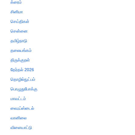
க்ரைம்
சினிமா
செய்திகள்
சென்னை
தமிழ்நாடு
தலையங்கம்
திருக்குறள்
தேர்தல் 2026
தொழில்நுட்பம்
பொழுதுபோக்கு
மாவட்டம்
லைஃப்ஸ்டைல்
வானிலை
விளையாட்டு