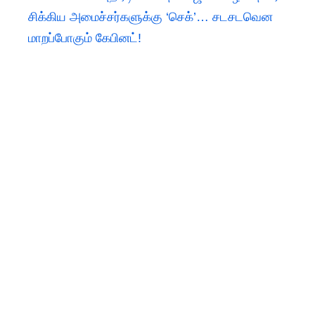
சிக்கிய அமைச்சர்களுக்கு ‘செக்’… சடசடவென
மாறப்போகும் கேபினட்!​