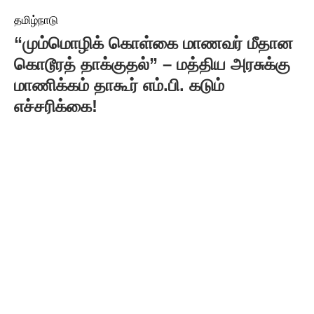
தமிழ்நாடு
“மும்மொழிக் கொள்கை மாணவர் மீதான
கொடூரத் தாக்குதல்” – மத்திய அரசுக்கு
மாணிக்கம் தாகூர் எம்.பி. கடும்
எச்சரிக்கை!