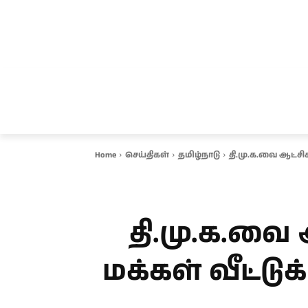
சென்னை
தமிழ்நாடு
ஆவடி
இ
Home
செய்திகள்
தமிழ்நாடு
தி.மு.க.வை ஆட்சிக
தி.மு.க.வை 
மக்கள் வீட்ட