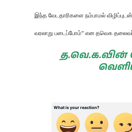
இந்த வேடதாரிகளை நம்பாமல் விழிப்புடன
வரலாறு படைப்போம்” என தவெக தலைவா் வ
த.வெ.க.வின்
வெளிய