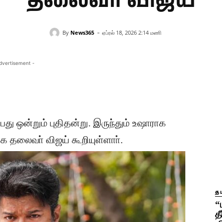
தலைவர் விஜய்
-
By
News365
ஏப்ரல் 18, 2026 2:14 மணி
dvertisement -
பது ஒன்றும் புதிதன்று. இருந்தும் உஷாராக
தலைவா் விஜய் கூறியுள்ளாா்.
தம
“
த