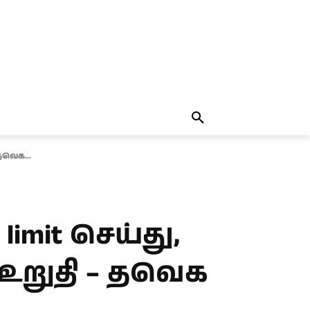
தலையங்கம்
MORE
MORE
தவெக...
imit செய்து,
 உறுதி – தவெக