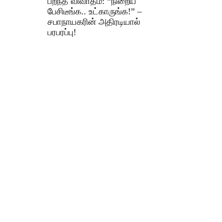
பறந்த விவாதம்: “நிறைய
பேசிடீங்க.. உட்காருங்க!” –
சபாநாயகரின் அதிரடியால்
பரபரப்பு!