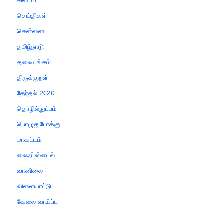
சினிமா
செய்திகள்
சென்னை
தமிழ்நாடு
தலையங்கம்
திருக்குறள்
தேர்தல் 2026
தொழில்நுட்பம்
பொழுதுபோக்கு
மாவட்டம்
லைஃப்ஸ்டைல்
வானிலை
விளையாட்டு
வேலை வாய்ப்பு