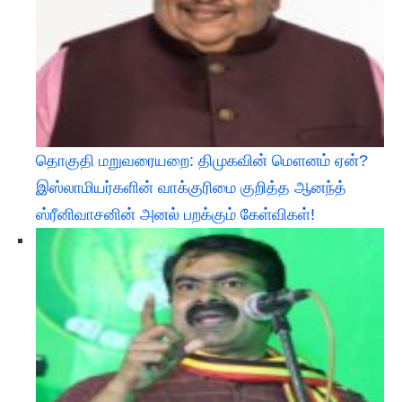
​தொகுதி மறுவரையறை: திமுகவின் மௌனம் ஏன்?
இஸ்லாமியர்களின் வாக்குரிமை குறித்த ஆனந்த்
ஸ்ரீனிவாசனின் அனல் பறக்கும் கேள்விகள்!