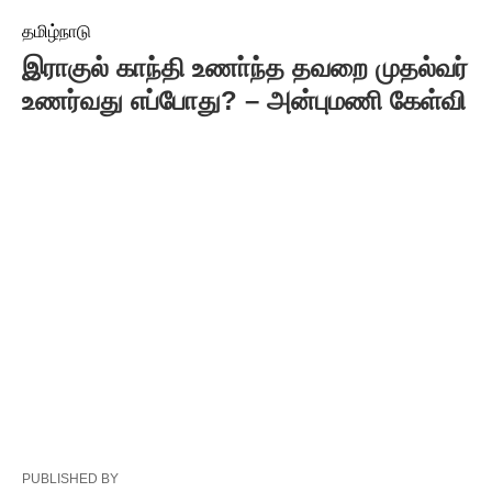
தமிழ்நாடு
இராகுல் காந்தி உணா்ந்த தவறை முதல்வர்
உணர்வது எப்போது? – அன்புமணி கேள்வி
PUBLISHED BY