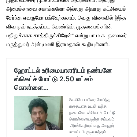
முதலமைச்சர் மு.க.ஸ்டாலின் அவர்களோ, அவரது
அமைச்சரவை சகாக்களோ அல்லது அவரது கட்சியைச்
சேர்ந்த எவருமோ பங்கேற்கலாம். வெகு விரைவில் இந்த
விவாதம் நடத்தப்பட வேண்டும். முதலமைச்சரின்
பதிலுக்காக காத்திருக்கிறேன்” என்று பா.ம.க. தலைவர்
மருத்துவர் அன்புமணி இராமதாஸ் கூறியுள்ளாா்.