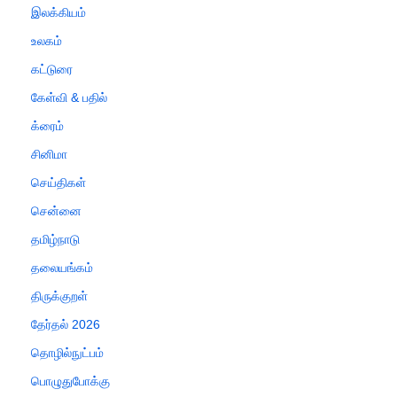
இலக்கியம்
உலகம்
கட்டுரை
கேள்வி & பதில்
க்ரைம்
சினிமா
செய்திகள்
சென்னை
தமிழ்நாடு
தலையங்கம்
திருக்குறள்
தேர்தல் 2026
தொழில்நுட்பம்
பொழுதுபோக்கு