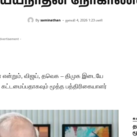
ய்யநாதன் நேர்காணல
-
By
saminathan
ஜனவரி 4, 2026 1:23 மணி
dvertisement -
ன் என்றும், விஜய், தவெக – திமுக இடையே
 கட்டமைப்பதாகவும் மூத்த பத்திரிகையாளர்
க
த
ம