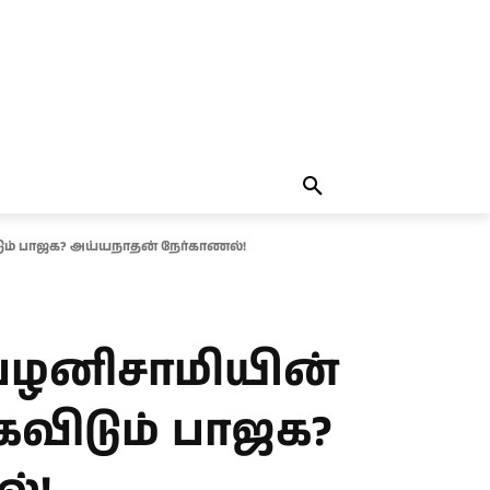
தலையங்கம்
MORE
MORE
ிடும் பாஜக? அய்யநாதன் நேர்காணல்!
ி பழனிசாமியின்
ைவிடும் பாஜக?