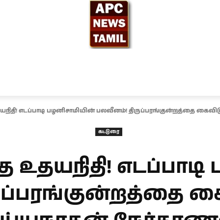
ந்தியா
உலகம்
அரசியல்
சினிமா
தேர்தல் 2026
யநிதி! எடப்பாடி பழனிசாமியின் பலவீனம்! திருப்பரங்குன்றத்தை கைவ
கட்டுரை
த உதயநிதி! எடப்பாட
ுப்பரங்குன்றத்தை க