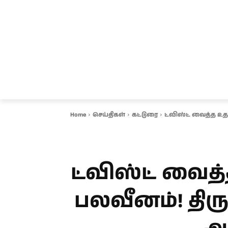
சென்னை
தமிழ்நாடு
ஆவடி
இ
Home
செய்திகள்
கட்டுரை
ட்விஸ்ட் வைத்த உத
ட்விஸ்ட் வைத்
பலவீனம்! திர