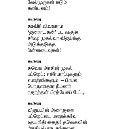
வேல்முருகன் கடும்
கண்டனம்!
கட்டுரை
காவிரி விவகாரம்
‘ஜனநாயகன்’ பட வசூல்
சரிவு: முதல்வர் விஜய்க்கு
அடுத்தடுத்த
பின்னடைவுகள்!
கட்டுரை
தவெக அரசின் முதல்
பட்ஜெட்: எதிர்பார்ப்புகளும்
ஏமாற்றங்களும்! – பிரபல
பொருளாதார நிபுணர்
ரகுநந்தன் பிரத்யேகப் பேட்டி
கட்டுரை
விஜய்யின் அரைகுறை
பட்ஜெட்டை மறைக்கவே
உதயநிதி கைது! தவெகவின்
அரசியல் நாடகங்களை