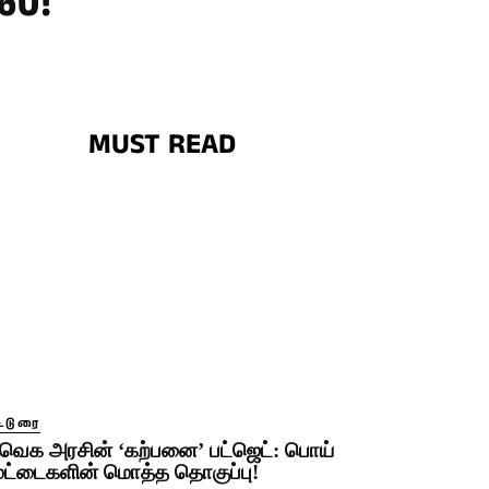
்!
MUST READ
ட்டுரை
வெக அரசின் ‘கற்பனை’ பட்ஜெட்: பொய்
ூட்டைகளின் மொத்த தொகுப்பு!