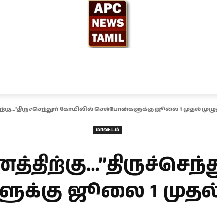
ந்தியா
உலகம்
அரசியல்
சினிமா
தேர்தல் 2026
ிற்கு…”திருச்செந்தூர் கோயிலில் செல்போன்களுக்கு ஜூலை 1 முதல் முழு
மாவட்டம்
த்திற்கு…”திருச்செந
க்கு ஜூலை 1 முதல்