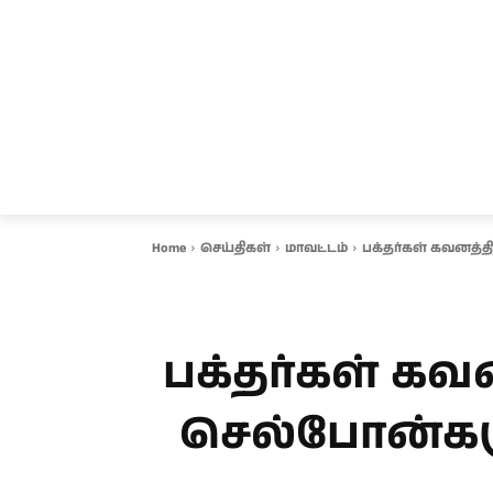
சென்னை
தமிழ்நாடு
ஆவடி
இ
Home
செய்திகள்
மாவட்டம்
பக்தர்கள் கவனத்த
பக்தர்கள் கவன
செல்போன்களு