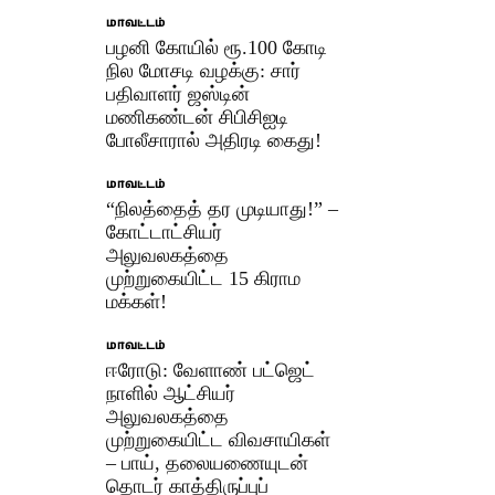
மாவட்டம்
பழனி கோயில் ரூ.100 கோடி
நில மோசடி வழக்கு: சார்
பதிவாளர் ஜஸ்டின்
மணிகண்டன் சிபிசிஐடி
போலீசாரால் அதிரடி கைது!
மாவட்டம்
“நிலத்தைத் தர முடியாது!” –
கோட்டாட்சியர்
அலுவலகத்தை
முற்றுகையிட்ட 15 கிராம
மக்கள்!
மாவட்டம்
ஈரோடு: வேளாண் பட்ஜெட்
நாளில் ஆட்சியர்
அலுவலகத்தை
முற்றுகையிட்ட விவசாயிகள்
– பாய், தலையணையுடன்
தொடர் காத்திருப்புப்