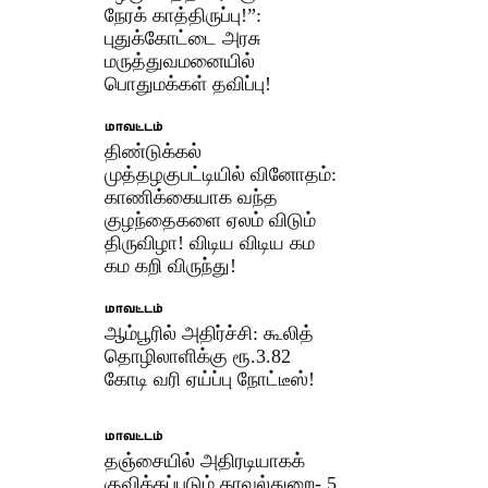
நேரக் காத்திருப்பு!”:
புதுக்கோட்டை அரசு
மருத்துவமனையில்
பொதுமக்கள் தவிப்பு!
மாவட்டம்
திண்டுக்கல்
முத்தழகுபட்டியில் வினோதம்:
காணிக்கையாக வந்த
குழந்தைகளை ஏலம் விடும்
திருவிழா! விடிய விடிய கம
கம கறி விருந்து!
மாவட்டம்
ஆம்பூரில் அதிர்ச்சி: கூலித்
தொழிலாளிக்கு ரூ.3.82
கோடி வரி ஏய்ப்பு நோட்டீஸ்!
மாவட்டம்
தஞ்சையில் அதிரடியாகக்
குவிக்கப்படும் காவல்துறை- 5