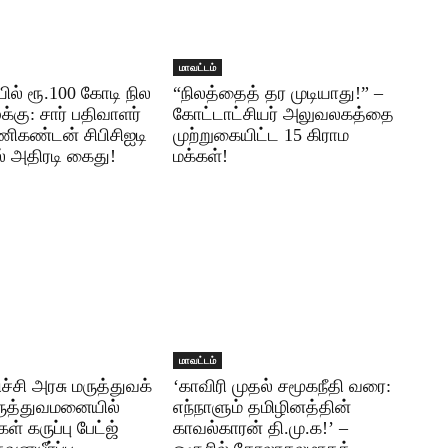
மாவட்டம்
ல் ரூ.100 கோடி நில
“நிலத்தைத் தர முடியாது!” –
்கு: சார் பதிவாளர்
கோட்டாட்சியர் அலுவலகத்தை
ணிகண்டன் சிபிசிஐடி
முற்றுகையிட்ட 15 கிராம
் அதிரடி கைது!
மக்கள்!
மாவட்டம்
ச்சி அரசு மருத்துவக்
‘காவிரி முதல் சமூகநீதி வரை:
ருத்துவமனையில்
எந்நாளும் தமிழினத்தின்
ள் கருப்பு பேட்ஜ்
காவல்காரன் தி.மு.க!’ –