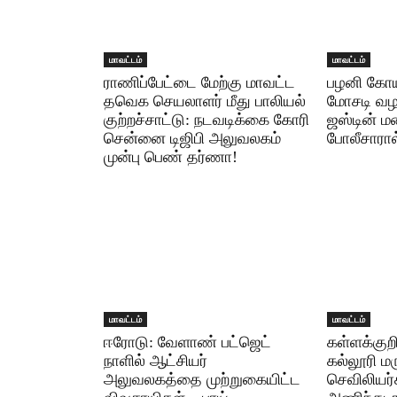
மாவட்டம்
மாவட்டம்
ராணிப்பேட்டை மேற்கு மாவட்ட
பழனி கோயி
தவெக செயலாளர் மீது பாலியல்
மோசடி வழக
குற்றச்சாட்டு: நடவடிக்கை கோரி
ஜஸ்டின் ம
சென்னை டிஜிபி அலுவலகம்
போலீசாரால
முன்பு பெண் தர்ணா!
மாவட்டம்
மாவட்டம்
ஈரோடு: வேளாண் பட்ஜெட்
கள்ளக்குறி
நாளில் ஆட்சியர்
கல்லூரி ம
அலுவலகத்தை முற்றுகையிட்ட
செவிலியர்க