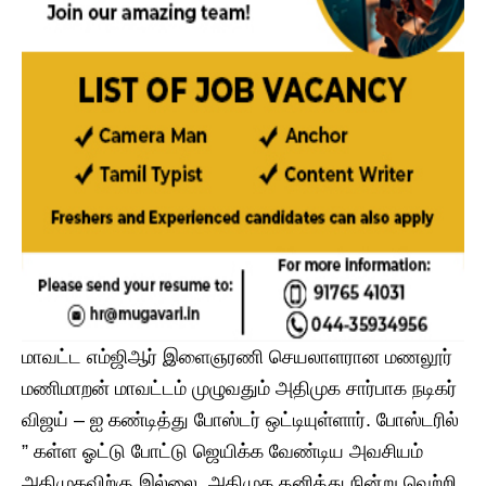
மாவட்ட எம்ஜிஆர் இளைஞரணி செயலாளரான மணலூர்
மணிமாறன் மாவட்டம் முழுவதும் அதிமுக சார்பாக நடிகர்
விஜய் – ஐ கண்டித்து போஸ்டர் ஒட்டியுள்ளார். போஸ்டரில்
” கள்ள ஓட்டு போட்டு ஜெயிக்க வேண்டிய அவசியம்
அதிமுகவிற்கு இல்லை. அதிமுக தனித்து நின்று வெற்றி