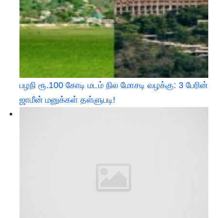
பழநி ரூ.100 கோடி மடம் நில மோசடி வழக்கு: 3 பேரின்
ஜாமீன் மனுக்கள் தள்ளுபடி!