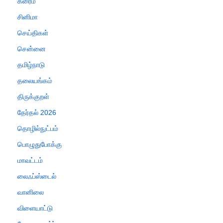
க்ரைம்
சினிமா
செய்திகள்
சென்னை
தமிழ்நாடு
தலையங்கம்
திருக்குறள்
தேர்தல் 2026
தொழில்நுட்பம்
பொழுதுபோக்கு
மாவட்டம்
லைஃப்ஸ்டைல்
வானிலை
விளையாட்டு