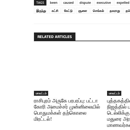
TAGS
been
caused
dispute
executive
expelled
இருந்து
கட்சி
கேட்டு
சூளை
செங்கல்
தகராறு
தவ
RELATED ARTICLES
மாவட்டம்
மாவட்டம்
ராசிபுரம் அருகே பரபரப்பு: பட்டா
புத்தகத்த
கோரி அமைச்சர் முன்னிலையில்
நிஜத்தில் பா
பொதுமக்கள் தற்கொலை
டெல்லிக்க
மிரட்டல்!
மதுரை அரச
மாணவர்கள