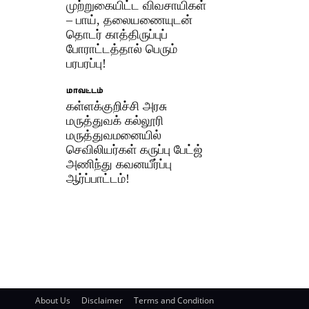
முற்றுகையிட்ட விவசாயிகள்
– பாய், தலையணையுடன்
தொடர் காத்திருப்புப்
போராட்டத்தால் பெரும்
பரபரப்பு!
மாவட்டம்
கள்ளக்குறிச்சி அரசு
மருத்துவக் கல்லூரி
மருத்துவமனையில்
செவிலியர்கள் கருப்பு பேட்ஜ்
அணிந்து கவனயீர்ப்பு
ஆர்ப்பாட்டம்!
About Us
Disclaimer
Terms and Condition