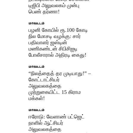
டிஜிபி அலுவலகம் முன்பு
பெண் தர்ணா!
மாவட்டம்
பழனி கோயில் ரூ.100 கோடி
நில மோசடி வழக்கு: சார்
பதிவாளர் ஜஸ்டின்
மணிகண்டன் சிபிசிஐடி
போலீசாரால் அதிரடி கைது!
மாவட்டம்
“நிலத்தைத் தர முடியாது!” –
கோட்டாட்சியர்
அலுவலகத்தை
முற்றுகையிட்ட 15 கிராம
மக்கள்!
மாவட்டம்
ஈரோடு: வேளாண் பட்ஜெட்
நாளில் ஆட்சியர்
அலுவலகத்தை