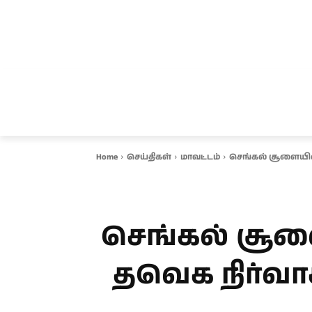
சென்னை
தமிழ்நாடு
ஆவடி
இ
Home
செய்திகள்
மாவட்டம்
செங்கல் சூளையில் 
செங்கல் சூளை
தவெக நிர்வாகி