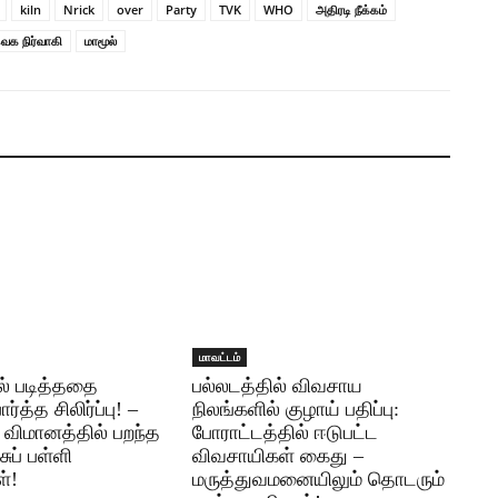
kiln
Nrick
over
Party
TVK
WHO
அதிரடி நீக்கம்
ெக நிர்வாகி
மாமூல்
மாவட்டம்
ில் படித்ததை
பல்லடத்தில் விவசாய
ர்த்த சிலிர்ப்பு! –
நிலங்களில் குழாய் பதிப்பு:
ு விமானத்தில் பறந்த
போராட்டத்தில் ஈடுபட்ட
ுப் பள்ளி
விவசாயிகள் கைது –
்!
மருத்துவமனையிலும் தொடரும்