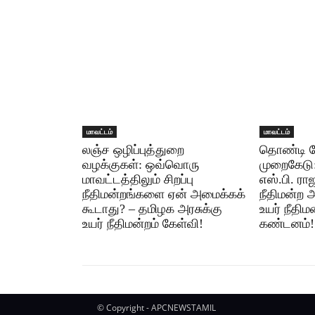
மாவட்டம்
மாவட்டம்
லஞ்ச ஒழிப்புத்துறை
தொண்டி பே
வழக்குகள்: ஒவ்வொரு
முறைகேடு:
மாவட்டத்திலும் சிறப்பு
எஸ்.பி. ராஜ
நீதிமன்றங்களை ஏன் அமைக்கக்
நீதிமன்ற 
கூடாது? – தமிழக அரசுக்கு
உயர் நீதிம
உயர் நீதிமன்றம் கேள்வி!
கண்டனம்!
© Copyright - APCNEWSTAMIL