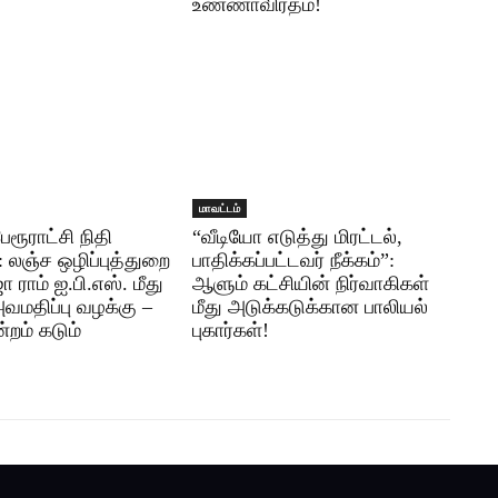
உண்ணாவிரதம்!
மாவட்டம்
ரூராட்சி நிதி
“வீடியோ எடுத்து மிரட்டல்,
 லஞ்ச ஒழிப்புத்துறை
பாதிக்கப்பட்டவர் நீக்கம்”:
ா ராம் ஐ.பி.எஸ். மீது
ஆளும் கட்சியின் நிர்வாகிகள்
அவமதிப்பு வழக்கு –
மீது அடுக்கடுக்கான பாலியல்
ன்றம் கடும்
புகார்கள்!