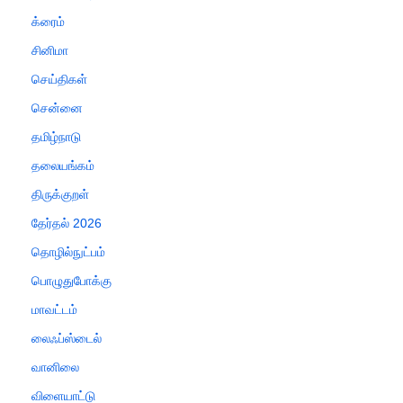
க்ரைம்
சினிமா
செய்திகள்
சென்னை
தமிழ்நாடு
தலையங்கம்
திருக்குறள்
தேர்தல் 2026
தொழில்நுட்பம்
பொழுதுபோக்கு
மாவட்டம்
லைஃப்ஸ்டைல்
வானிலை
விளையாட்டு