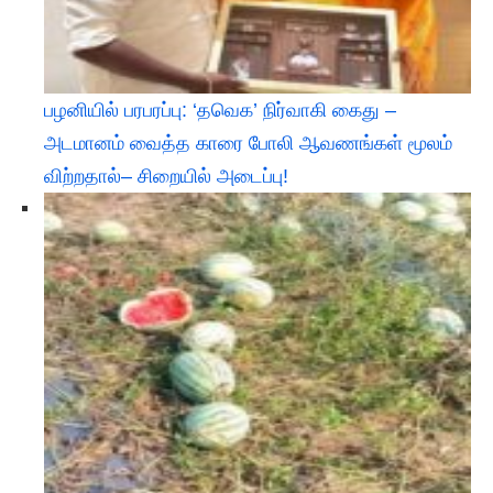
பழனியில் பரபரப்பு: ‘தவெக’ நிர்வாகி கைது –
அடமானம் வைத்த காரை போலி ஆவணங்கள் மூலம்
விற்றதால்– சிறையில் அடைப்பு!