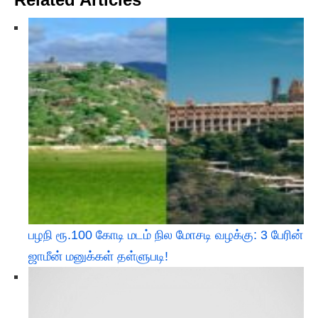
பழநி ரூ.100 கோடி மடம் நில மோசடி வழக்கு: 3 பேரின்
ஜாமீன் மனுக்கள் தள்ளுபடி!