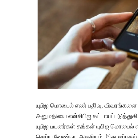
யுபிஐ மொபைல் எண் பதிவு, விவரங்களை சர
அனுமதியை என்சிபிஐ கட்டாயப்படுத்துகிற
யுபிஐ பயனர்கள் தங்கள் யுபிஐ மொபைல்
செய்ய வேண்டிய அவசியம், இது ஒப்புதல