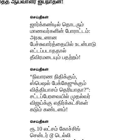
ூத்த ஆய்வாளர் ஐயநாதன்!
செய்திகள்
ஜார்க்கண்டில் தொடரும்
மாணவர்களின் போராட்டம்:
அரசுடனான
பேச்சுவார்த்தையில் உடன்பாடு
எட்டப்படாததால்
தீவிரமடையும் பதற்றம்!
செய்திகள்
“நிவாரண நிதிக்கும்,
ஸ்பெஷல் பேக்கேஜுக்கும்
வித்தியாசம் தெரியாதா?”:
சட்டப்பேரவையில் முதல்வர்
விஜய்க்கு எதிர்க்கட்சிகள்
கடும் கண்டனம்!
செய்திகள்
ரூ.10 லட்சம் கோச்சிங்
சென்டர் டூ டெல்லி