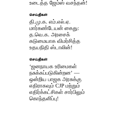
உடைத்த ஜேம்ஸ் வசந்தன்!
செய்திகள்
தி.மு.க. எம்.எல்.ஏ.
மார்கண்டேயன் கைது:
த.வெ.க. அரசைக்
கடுமையாக விமர்சித்த
உதயநிதி ஸ்டாலின்!
செய்திகள்
‘ஜனநாயக உரிமைகள்
நசுக்கப்படுகின்றன’ —
ஒன்றிய பாஜக அரசுக்கு
எதிராகவும் CJP மற்றும்
எதிர்க்கட்சிகள் சார்பிலும்
கொந்தளிப்பு!