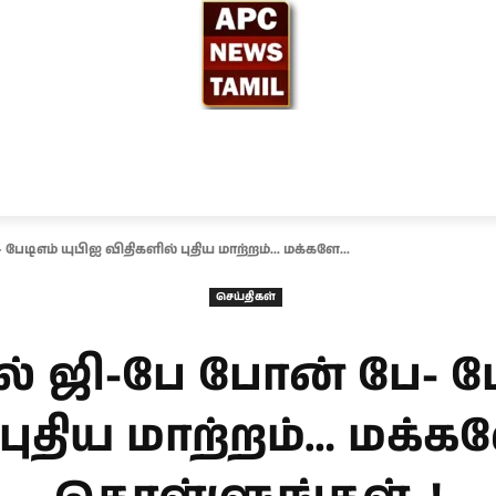
ந்தியா
உலகம்
அரசியல்
சினிமா
தேர்தல் 2026
 பேடிஎம் யுபிஐ விதிகளில் புதிய மாற்றம்... மக்களே...
செய்திகள்
தல் ஜி-பே போன் பே- ப
புதிய மாற்றம்… மக்க