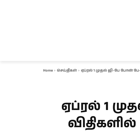
சென்னை
தமிழ்நாடு
ஆவடி
இ
Home
செய்திகள்
ஏப்ரல் 1 முதல் ஜி-பே போன் பே-
ஏப்ரல் 1 மு
விதிகளில் 