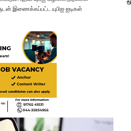
ம
டன் இணைக்கப்பட்ட யுபிஐ ஐடிகள்