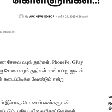
கொள்ளுங்கள்..!
-
By
APC NEWS EDITOR
மார்ச் 29, 2025 6:36 மணி
dvertisement -
்டண சேவை வழங்குநர்கள், PhonePe, GPay
ுபிஐ சேவை வழங்குநர்கள் எண் யுபிஐ ஐடிகள்
 கடைப்பிடிக்க வேண்டும் என்று
ச
ட்டில் இல்லாத மொபைல் எண்களுடன்
ஈ
அ
படும். புதிய யுபிஐ வழிகாட்டுதல்கள்