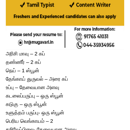
அரிசி மாவு – 2 கப்
தண்ணீர் – 2 கப்
நெய் – 1 ஸ்பூன்
தேங்காய் துருவல் – அரை கப்
உப்பு – தேவையான அளவு
கடலைப்பருப்பு – ஒரு ஸ்பூன்
கடுகு – ஒரு ஸ்பூன்
உளுத்தம் பருப்பு- ஒரு ஸ்பூன்
பெரிய வெங்காயம் – 2
கறிவேப்பிலை- தேவையான அளவு