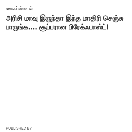
லைஃப்ஸ்டைல்
அரிசி மாவு இருந்தா இந்த மாதிரி செஞ்சு
பாருங்க…. சூப்பரான பிரேக்ஃபாஸ்ட்!
PUBLISHED BY