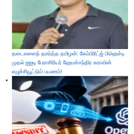
தடைகளைத் தகர்த்த தமிழன்: கேம்பிரிட்ஜ் பிஹெச்டி
முதல் ஐஐடி பேராசிரியர் ஹேமச்சந்திர கராவின்
எழுச்சியூட்டும் பயணம்!