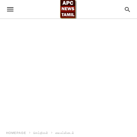
HOMEPAGE
செய்திகள்
லைஃப்ஸ்டைல்