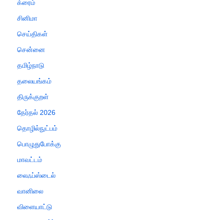
க்ரைம்
சினிமா
செய்திகள்
சென்னை
தமிழ்நாடு
தலையங்கம்
திருக்குறள்
தேர்தல் 2026
தொழில்நுட்பம்
பொழுதுபோக்கு
மாவட்டம்
லைஃப்ஸ்டைல்
வானிலை
விளையாட்டு