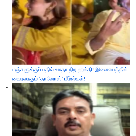
மஞ்சளுக்குப் பதில் ஊதா நிற ஹல்தி! இணையத்தில்
வைரலாகும் ‘தானோஸ்’ மீம்ஸ்கள்!