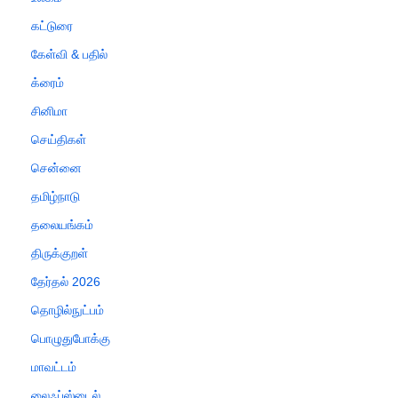
கட்டுரை
கேள்வி & பதில்
க்ரைம்
சினிமா
செய்திகள்
சென்னை
தமிழ்நாடு
தலையங்கம்
திருக்குறள்
தேர்தல் 2026
தொழில்நுட்பம்
பொழுதுபோக்கு
மாவட்டம்
லைஃப்ஸ்டைல்