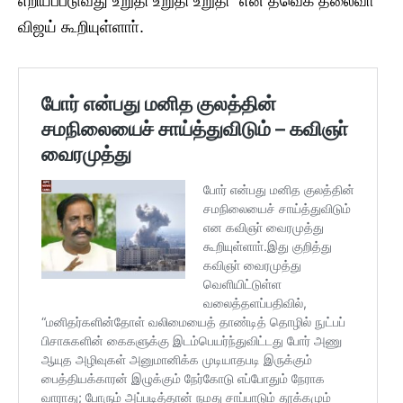
எறியப்படுவது உறுதி உறுதி உறுதி” என தவெக தலைவா்
விஜய் கூறியுள்ளாா்.