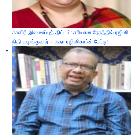
காவிரி இணைப்புத் திட்டம்: சரியான நேரத்தில் ரஜினி
நிதி வழங்குவார் – லதா ரஜினிகாந்த் பேட்டி!