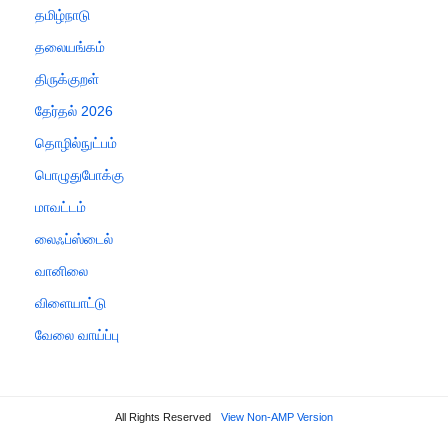
தமிழ்நாடு
தலையங்கம்
திருக்குறள்
தேர்தல் 2026
தொழில்நுட்பம்
பொழுதுபோக்கு
மாவட்டம்
லைஃப்ஸ்டைல்
வானிலை
விளையாட்டு
வேலை வாய்ப்பு
All Rights Reserved
View Non-AMP Version