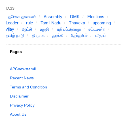
TAGS:
- தவெக தலைவா்
Assembly
DMK
Elections
Leader
rule
Tamil Nadu
Thaveka
upcoming
vijay
ஆட்சி
உறுதி
எறியப்படுவது
சட்டமன்ற
தமிழ் நாடு
தி.மு.க
தூக்கி
தேர்தலில்
விஜய்
Pages
APCnewstamil
Recent News
Terms and Condition
Disclaimer
Privacy Policy
About Us