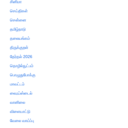
சினிமா
செய்திகள்
சென்னை
தமிழ்நாடு
தலையங்கம்
திருக்குறள்
தேர்தல் 2026
தொழில்நுட்பம்
பொழுதுபோக்கு
மாவட்டம்
லைஃப்ஸ்டைல்
வானிலை
விளையாட்டு
வேலை வாய்ப்பு