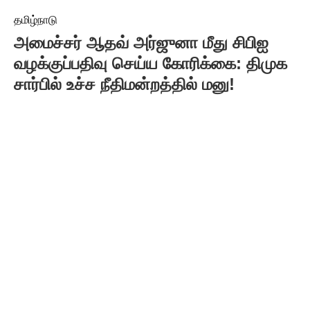
தமிழ்நாடு
அமைச்சர் ஆதவ் அர்ஜுனா மீது சிபிஐ
வழக்குப்பதிவு செய்ய கோரிக்கை: திமுக
சார்பில் உச்ச நீதிமன்றத்தில் மனு!