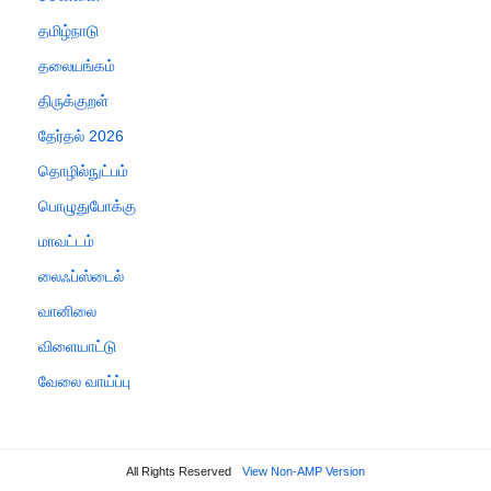
தமிழ்நாடு
தலையங்கம்
திருக்குறள்
தேர்தல் 2026
தொழில்நுட்பம்
பொழுதுபோக்கு
மாவட்டம்
லைஃப்ஸ்டைல்
வானிலை
விளையாட்டு
வேலை வாய்ப்பு
All Rights Reserved
View Non-AMP Version