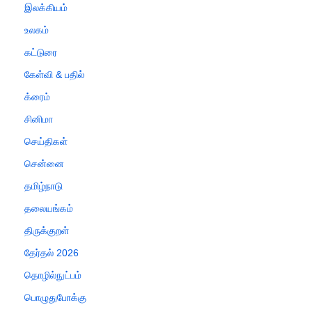
இலக்கியம்
உலகம்
கட்டுரை
கேள்வி & பதில்
க்ரைம்
சினிமா
செய்திகள்
சென்னை
தமிழ்நாடு
தலையங்கம்
திருக்குறள்
தேர்தல் 2026
தொழில்நுட்பம்
பொழுதுபோக்கு