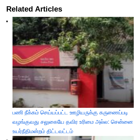
Related Articles
பணி நீக்கம் செய்யப்பட்ட ஊழியருக்கு கருணைப்படி
வழங்குவது சலுகையே தவிர உரிமை அல்ல: சென்னை
உயர்நீதிமன்றம் திட்டவட்டம்