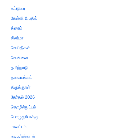
கட்டுரை
கேள்வி & பதில்
க்ரைம்
சினிமா
செய்திகள்
சென்னை
தமிழ்நாடு
தலையங்கம்
திருக்குறள்
தேர்தல் 2026
தொழில்நுட்பம்
பொழுதுபோக்கு
மாவட்டம்
லைஃப்ஸ்டைல்