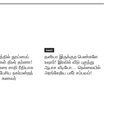
க்ரைம்
த்தில் தூய்மைப்
தனியா இருக்குற பெண்களே
ள் திடீர் தர்ணா!
உஷார்! இரவில் வீடு புகுந்து
ரரை சாதி ரீதியாக
ஆபாச வீடியோ… நெல்லையில்
பேசிய நகர்மன்றத்
அரங்கேறிய பகீர் சம்பவம்!
் கணவர்