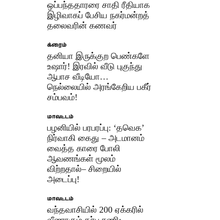
ஒப்பந்ததாரரை சாதி ரீதியாக
இழிவாகப் பேசிய நகர்மன்றத்
தலைவரின் கணவர்
க்ரைம்
தனியா இருக்குற பெண்களே
உஷார்! இரவில் வீடு புகுந்து
ஆபாச வீடியோ…
நெல்லையில் அரங்கேறிய பகீர்
சம்பவம்!
மாவட்டம்
பழனியில் பரபரப்பு: ‘தவெக’
நிர்வாகி கைது – அடமானம்
வைத்த காரை போலி
ஆவணங்கள் மூலம்
விற்றதால்– சிறையில்
அடைப்பு!
மாவட்டம்
வந்தவாசியில் 200 ஏக்கரில்
வீணாகும் தர்பூசணி: