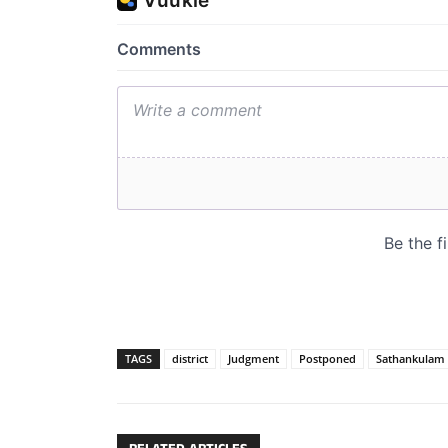
TAGS
district
Judgment
Postponed
Sathankulam 