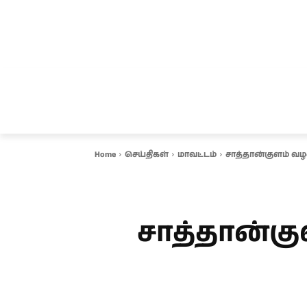
சென்னை
தமிழ்நாடு
ஆவடி
இ
Home
செய்திகள்
மாவட்டம்
சாத்தான்குளம் வழக்க
சாத்தான்குள