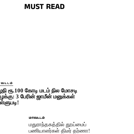
MUST READ
ாவட்டம்
ழநி ரூ.100 கோடி மடம் நில மோசடி
ழக்கு: 3 பேரின் ஜாமீன் மனுக்கள்
ள்ளுபடி!
மாவட்டம்
மதுராந்தகத்தில் தூய்மைப்
பணியாளர்கள் திடீர் தர்ணா!