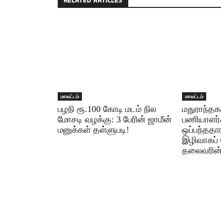
RELATED ARTICLES
மாவட்டம்
மாவட்டம்
பழநி ரூ.100 கோடி மடம் நில
மதுராந்தக
மோசடி வழக்கு: 3 பேரின் ஜாமீன்
பணியாளர்க
மனுக்கள் தள்ளுபடி!
ஒப்பந்ததா
இழிவாகப் 
தலைவரின