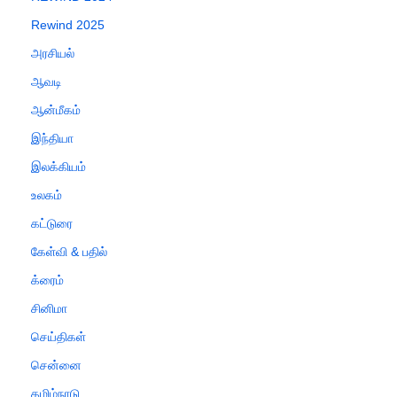
Rewind 2025
அரசியல்
ஆவடி
ஆன்மீகம்
இந்தியா
இலக்கியம்
உலகம்
கட்டுரை
கேள்வி & பதில்
க்ரைம்
சினிமா
செய்திகள்
சென்னை
தமிழ்நாடு