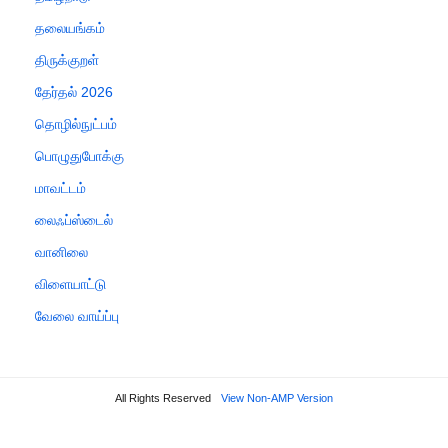
தலையங்கம்
திருக்குறள்
தேர்தல் 2026
தொழில்நுட்பம்
பொழுதுபோக்கு
மாவட்டம்
லைஃப்ஸ்டைல்
வானிலை
விளையாட்டு
வேலை வாய்ப்பு
All Rights Reserved
View Non-AMP Version