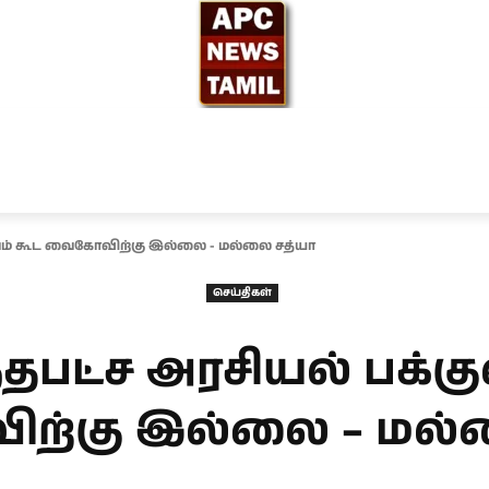
ந்தியா
உலகம்
அரசியல்
சினிமா
தேர்தல் 2026
ுவம் கூட வைகோவிற்கு இல்லை - மல்லை சத்யா
செய்திகள்
தபட்ச அரசியல் பக்கு
்கு இல்லை – மல்