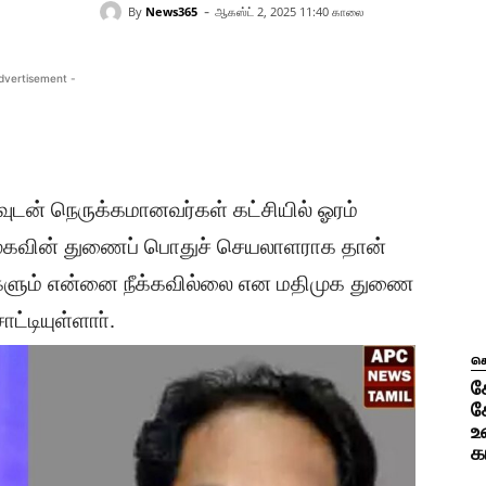
-
By
News365
ஆகஸ்ட் 2, 2025 11:40 காலை
dvertisement -
ன் நெருக்கமானவர்கள் கட்சியில் ஓரம்
ிமுகவின் துணைப் பொதுச் செயலாளராக தான்
ர்களும் என்னை நீக்கவில்லை என மதிமுக துணை
்டியுள்ளாா்.
ச
க
க
உ
க