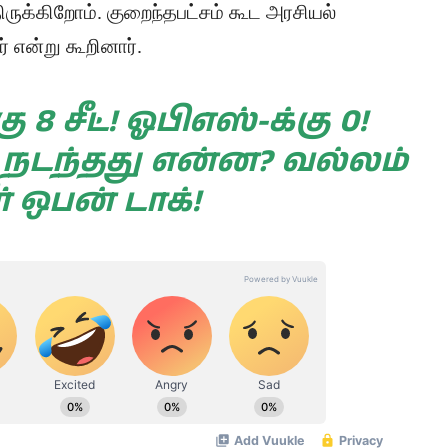
ருக்கிறோம். குறைந்தபட்சம் கூட அரசியல்
 என்று கூறினார்.
 8 சீட்! ஓபிஎஸ்-க்கு 0!
 நடந்தது என்ன? வல்லம்
் ஒபன் டாக்!