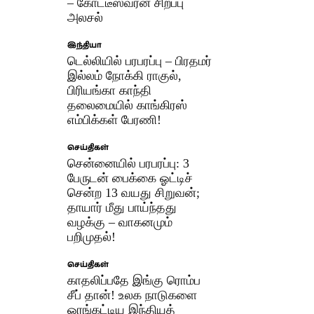
– கோட்டீஸ்வரன் சிறப்பு
அலசல்
இந்தியா
டெல்லியில் பரபரப்பு – பிரதமர்
இல்லம் நோக்கி ராகுல்,
பிரியங்கா காந்தி
தலைமையில் காங்கிரஸ்
எம்பிக்கள் பேரணி! ​
செய்திகள்
சென்னையில் பரபரப்பு: 3
பேருடன் பைக்கை ஓட்டிச்
சென்ற 13 வயது சிறுவன்;
தாயார் மீது பாய்ந்தது
வழக்கு – வாகனமும்
பறிமுதல்!
செய்திகள்
காதலிப்பதே இங்கு ரொம்ப
சீப் தான்! உலக நாடுகளை
ஓரங்கட்டிய இந்தியத்