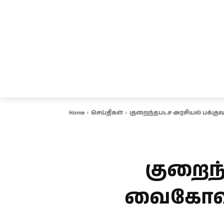
சென்னை
தமிழ்நாடு
ஆவடி
இ
Home
செய்திகள்
குறைந்தபட்ச அரசியல் பக்க
குறைந்
வைகோவிற