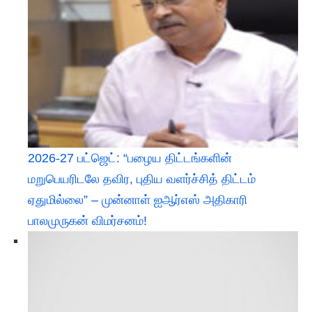
2026-27 பட்ஜெட்: “பழைய திட்டங்களின்
மறுபெயரிடலே தவிர, புதிய வளர்ச்சித் திட்டம்
ஏதுமில்லை” – முன்னாள் ஐஆர்எஸ் அதிகாரி
பாலமுருகன் விமர்சனம்!