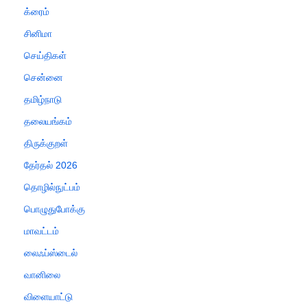
க்ரைம்
சினிமா
செய்திகள்
சென்னை
தமிழ்நாடு
தலையங்கம்
திருக்குறள்
தேர்தல் 2026
தொழில்நுட்பம்
பொழுதுபோக்கு
மாவட்டம்
லைஃப்ஸ்டைல்
வானிலை
விளையாட்டு