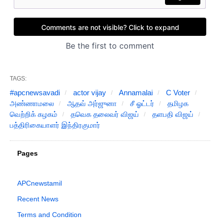
TAGS:
#apcnewsavadi
actor vijay
Annamalai
C Voter
அண்ணாமலை
ஆதவ் அர்ஜுனா
சீ ஓட்டர்
தமிழக
வெற்றிக் கழகம்
தவெக தலைவர் விஜய்
தளபதி விஜய்
பத்திரிகையாளர் இந்திரகுமார்
Pages
APCnewstamil
Recent News
Terms and Condition