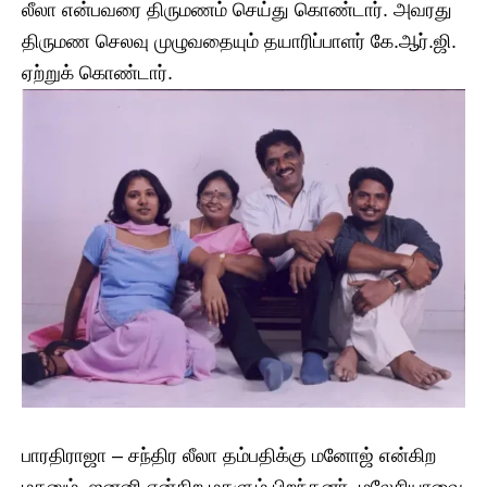
லீலா என்பவரை திருமணம் செய்து கொண்டார். அவரது
திருமண செலவு முழுவதையும் தயாரிப்பாளர் கே.ஆர்.ஜி.
ஏற்றுக் கொண்டார்.
பாரதிராஜா – சந்திர லீலா தம்பதிக்கு மனோஜ் என்கிற
மகனும், ஜனனி என்கிற மகளும் பிறந்தனர். மலேசியாவை