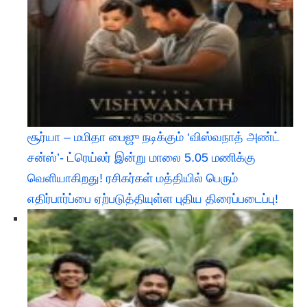
சூர்யா – மமிதா பைஜு நடிக்கும் ‘விஸ்வநாத் அண்ட்
சன்ஸ்’- ட்ரெய்லர் இன்று மாலை 5.05 மணிக்கு
வெளியாகிறது! ரசிகர்கள் மத்தியில் பெரும்
எதிர்பார்ப்பை ஏற்படுத்தியுள்ள புதிய திரைப்படைப்பு!