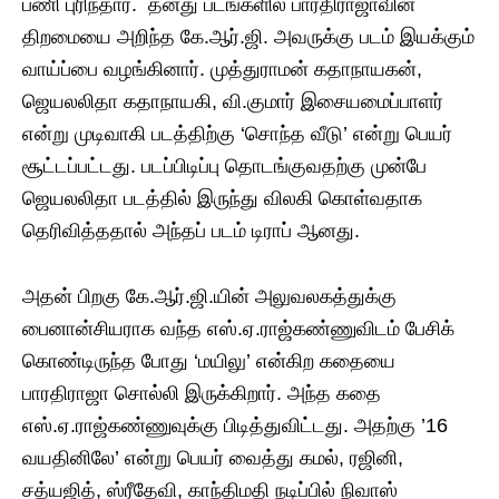
பணி புரிந்தார். தனது படங்களில் பாரதிராஜாவின்
திறமையை அறிந்த கே.ஆர்.ஜி. அவருக்கு படம் இயக்கும்
வாய்ப்பை வழங்கினார். முத்துராமன் கதாநாயகன்,
ஜெயலலிதா கதாநாயகி, வி.குமார் இசையமைப்பாளர்
என்று முடிவாகி படத்திற்கு ‘சொந்த வீடு’ என்று பெயர்
சூட்டப்பட்டது. படப்பிடிப்பு தொடங்குவதற்கு முன்பே
ஜெயலலிதா படத்தில் இருந்து விலகி கொள்வதாக
தெரிவித்ததால் அந்தப் படம் டிராப் ஆனது.
அதன் பிறகு கே.ஆர்.ஜி.யின் அலுவலகத்துக்கு
பைனான்சியராக வந்த எஸ்.ஏ.ராஜ்கண்ணுவிடம் பேசிக்
கொண்டிருந்த போது ‘மயிலு’ என்கிற கதையை
பாரதிராஜா சொல்லி இருக்கிறார். அந்த கதை
எஸ்.ஏ.ராஜ்கண்ணுவுக்கு பிடித்துவிட்டது. அதற்கு ’16
வயதினிலே’ என்று பெயர் வைத்து கமல், ரஜினி,
சத்யஜித், ஸ்ரீதேவி, காந்திமதி நடிப்பில் நிவாஸ்