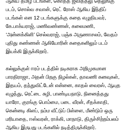
ஆகிய தமிழ் படங்கள், கொத்த ஜீவித்தலு தெலுங்கு
படம், சொல்வ சவான், ரெட் ரோஸ் ஆகிய இந்திப்
படங்கள் என 12 படங்களுக்கு கதை எழுதியவர்,
கே.பாக்யராஜ், மணிவண்ணன், கலைமணி,
‘அன்னக்கிளி’ செல்வராஜ், பஞ்சு அருணாசலம், வேதம்
புதிது கண்ணன் ஆகியோரின் கதைகளிலும் படம்
இயக்கி இருக்கிறார்.
கல்லுக்குள் ஈரம் படத்தில் நடிகராக அறிமுகமான
பாரதிராஜா, அதன் பிறகு நிழல்கள், தாவணி கனவுகள்,
இதயம், தந்துவிட்டேன் என்னை, காதல் வைரஸ், ஆயுத
எழுத்து, ரெட்டை சுழி, பாண்டியநாடு, நினைத்தது
யாரோ, குரங்கு பொம்மை, படை வீரன், சீதக்காதி,
கென்னடி கிளப், நம்ம வீட்டுப் பிள்ளை, மீண்டும் ஒரு
மரியாதை, ஈஸ்வரன், ராக்கி, மாநாடு, திருச்சிற்றம்பலம்
ஆகிய இருபது படங்களில் நடித்திருக்கிறார்.