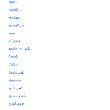
ஆவடி
ஆன்மீகம்
இந்தியா
இலக்கியம்
உலகம்
கட்டுரை
கேள்வி & பதில்
க்ரைம்
சினிமா
செய்திகள்
சென்னை
தமிழ்நாடு
தலையங்கம்
திருக்குறள்