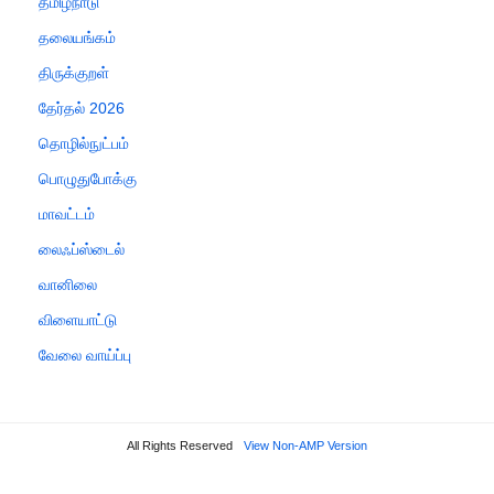
தமிழ்நாடு
தலையங்கம்
திருக்குறள்
தேர்தல் 2026
தொழில்நுட்பம்
பொழுதுபோக்கு
மாவட்டம்
லைஃப்ஸ்டைல்
வானிலை
விளையாட்டு
வேலை வாய்ப்பு
All Rights Reserved
View Non-AMP Version