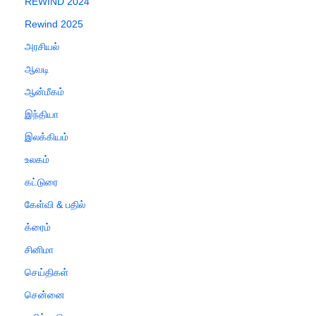
REWIND 2024
Rewind 2025
அரசியல்
ஆவடி
ஆன்மீகம்
இந்தியா
இலக்கியம்
உலகம்
கட்டுரை
கேள்வி & பதில்
க்ரைம்
சினிமா
செய்திகள்
சென்னை