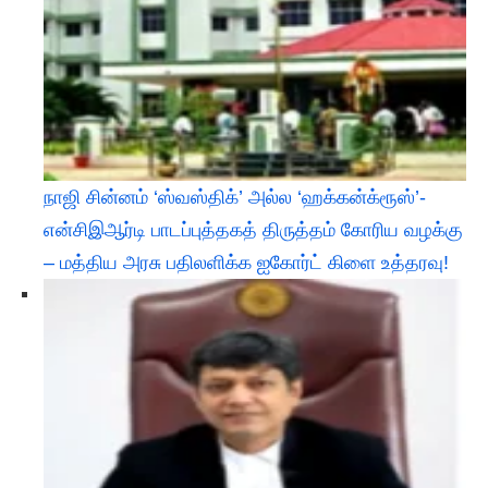
நாஜி சின்னம் ‘ஸ்வஸ்திக்’ அல்ல ‘ஹக்கன்க்ரூஸ்’-
என்சிஇஆர்டி பாடப்புத்தகத் திருத்தம் கோரிய வழக்கு
– மத்திய அரசு பதிலளிக்க ஐகோர்ட் கிளை உத்தரவு!