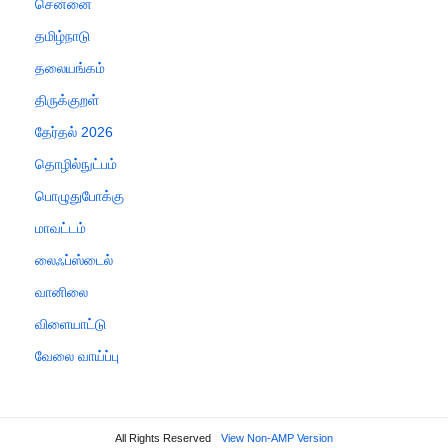
சென்னை
தமிழ்நாடு
தலையங்கம்
திருக்குறள்
தேர்தல் 2026
தொழில்நுட்பம்
பொழுதுபோக்கு
மாவட்டம்
லைஃப்ஸ்டைல்
வானிலை
விளையாட்டு
வேலை வாய்ப்பு
All Rights Reserved
View Non-AMP Version