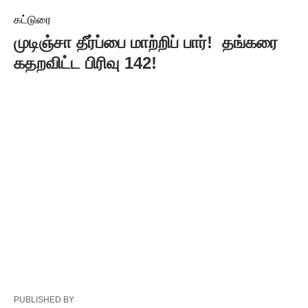
கட்டுரை
முடிஞ்சா தீர்ப்பை மாற்றிப் பார்! தங்கரை
கதறவிட்ட பிரிவு 142!
PUBLISHED BY