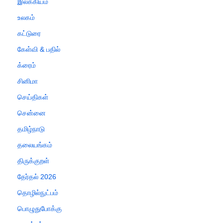
இலக்கியம்
உலகம்
கட்டுரை
கேள்வி & பதில்
க்ரைம்
சினிமா
செய்திகள்
சென்னை
தமிழ்நாடு
தலையங்கம்
திருக்குறள்
தேர்தல் 2026
தொழில்நுட்பம்
பொழுதுபோக்கு