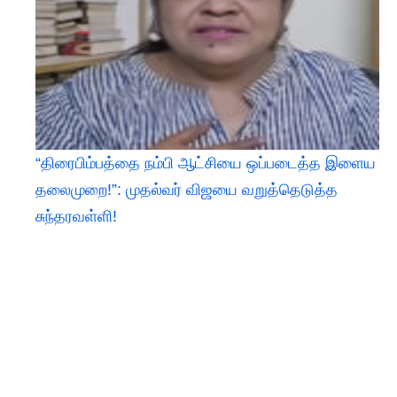
“திரைபிம்பத்தை நம்பி ஆட்சியை ஒப்படைத்த இளைய
தலைமுறை!”: முதல்வர் விஜயை வறுத்தெடுத்த
சுந்தரவள்ளி!