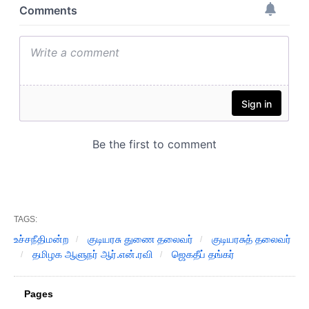
TAGS:
உச்சநீதிமன்ற
குடியரசு துணை தலைவர்
குடியரசுத் தலைவர்
தமிழக ஆளுநர் ஆர்.என்.ரவி
ஜெகதீப் தங்கர்
Pages