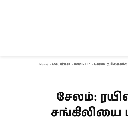
சென்னை
தமிழ்நாடு
ஆவடி
இ
Home
செய்திகள்
மாவட்டம்
சேலம்: ரயில்களில்
சேலம்: ரய
சங்கிலியை பி