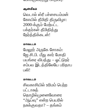
ஆன்மீகம்
வெடால் ஸ்ரீ பச்சையம்மன்
கோயில் தீமிதி திருவிழா:
2000-க்கும் மேற்பட்ட
பக்தர்கள் தீமிதித்து
நேர்த்திக்கடன்!
மாவட்டம்
மேலூர் அருகே சோகம்:
ஜே.சி.பி. மீது கார் மோதி
பயங்கர விபத்து – ஓட்டுநர்
சம்பவ இடத்திலேயே பரிதாப
பலி!
மாவட்டம்
சிவகாசியில் உரிமம் பெற்ற
பட்டாசுத்
தொழில்முனைவோரை
“ஆய்வு” என்ற பெயரில்
நசுக்குவதா? – தங்கம்