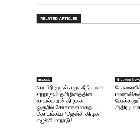
RELATED ARTICLES
மாவட்டம்
Breaking New
‘காவிரி முதல் சமூகநீதி வரை:
கோவையில் 
எந்நாளும் தமிழினத்தின்
மாணவிக்கு
காவல்காரன் தி.மு.க!’ –
போத்தனூர் 
ஓசூரில் கோலாகலமாகத்
அதிரடி கை
தொடங்கிய ‘ஜென்சி திமுக’
எழுச்சி மாநாடு!