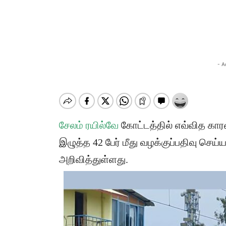
- A
சேலம் ரயில்வே
கோட்டத்தில் எவ்வித காரண
இழுத்த 42 பேர் மீது வழக்குப்பதிவு செய
அறிவித்துள்ளது.