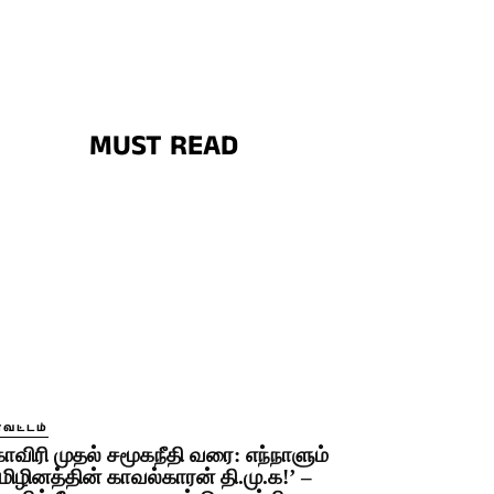
MUST READ
ாவட்டம்
காவிரி முதல் சமூகநீதி வரை: எந்நாளும்
மிழினத்தின் காவல்காரன் தி.மு.க!’ –