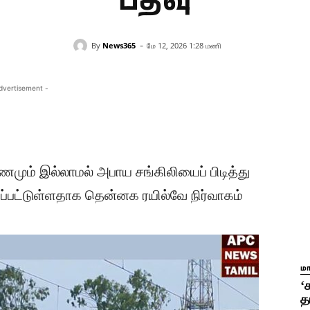
பதிவு
-
By
News365
மே 12, 2026 1:28 மணி
dvertisement -
மும் இல்லாமல் அபாய சங்கிலியைப் பிடித்து
்யப்பட்டுள்ளதாக தென்னக ரயில்வே நிர்வாகம்
ம
‘
த