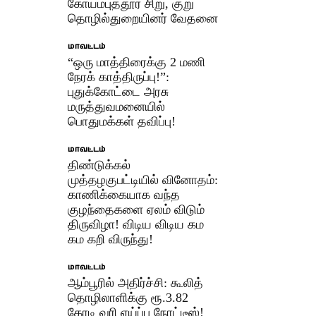
கோயம்புத்தூர் சிறு, குறு
தொழில்துறையினர் வேதனை
மாவட்டம்
“ஒரு மாத்திரைக்கு 2 மணி
நேரக் காத்திருப்பு!”:
புதுக்கோட்டை அரசு
மருத்துவமனையில்
பொதுமக்கள் தவிப்பு!
மாவட்டம்
திண்டுக்கல்
முத்தழகுபட்டியில் வினோதம்:
காணிக்கையாக வந்த
குழந்தைகளை ஏலம் விடும்
திருவிழா! விடிய விடிய கம
கம கறி விருந்து!
மாவட்டம்
ஆம்பூரில் அதிர்ச்சி: கூலித்
தொழிலாளிக்கு ரூ.3.82
கோடி வரி ஏய்ப்பு நோட்டீஸ்!