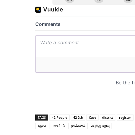
TAGS
42 People
42 பேர்
Case
district
register
தேவை
மாவட்டம்
ரயில்களில்
வழக்கு பதிவு