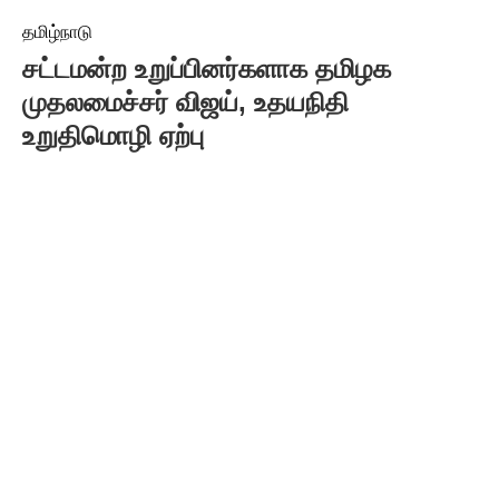
தமிழ்நாடு
சட்டமன்ற உறுப்பினர்களாக தமிழக
முதலமைச்சர் விஜய், உதயநிதி
உறுதிமொழி ஏற்பு