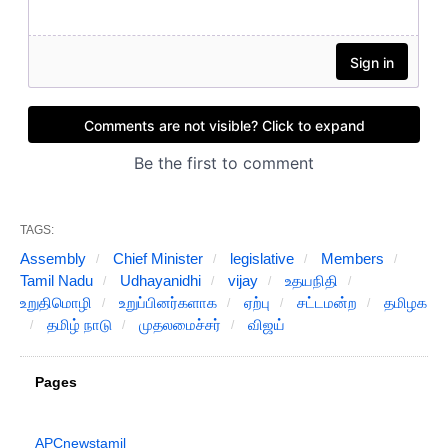
TAGS:
Assembly
Chief Minister
legislative
Members
Tamil Nadu
Udhayanidhi
vijay
உதயநிதி
உறுதிமொழி
உறுப்பினர்களாக
ஏற்பு
சட்டமன்ற
தமிழக
தமிழ் நாடு
முதலமைச்சர்
விஜய்
Pages
APCnewstamil