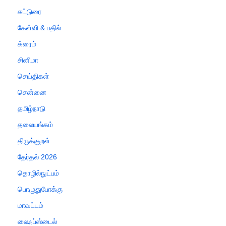
கட்டுரை
கேள்வி & பதில்
க்ரைம்
சினிமா
செய்திகள்
சென்னை
தமிழ்நாடு
தலையங்கம்
திருக்குறள்
தேர்தல் 2026
தொழில்நுட்பம்
பொழுதுபோக்கு
மாவட்டம்
லைஃப்ஸ்டைல்