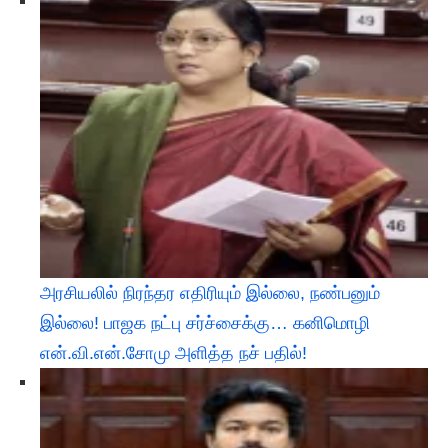
அரசியலில் நிரந்தர எதிரியும் இல்லை, நண்பனும்
இல்லை! பாஜக நட்பு சர்ச்சைக்கு… கனிமொழி
என்.வி.என்.சோமு அளித்த நச் பதில்!