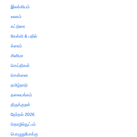
இலக்கியம்
உலகம்
கட்டுரை
கேள்வி & பதில்
க்ரைம்
சினிமா
செய்திகள்
சென்னை
தமிழ்நாடு
தலையங்கம்
திருக்குறள்
தேர்தல் 2026
தொழில்நுட்பம்
பொழுதுபோக்கு