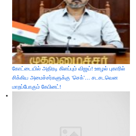
கோட்டையில் அதிரடி கிளப்பும் விஜய்! ஊழல் புகாரில்
சிக்கிய அமைச்சர்களுக்கு ‘செக்’… சடசடவென
மாறப்போகும் கேபினட்!​