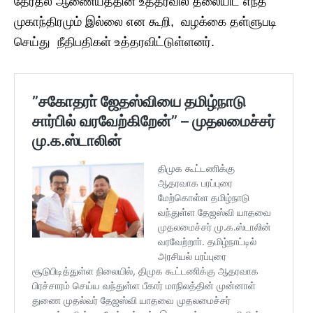
தேர்தல் ஆணையத்தின் உத்தரவில் தலையிட எந்த
முகாந்திரமும் இல்லை என கூறி, வழக்கை தள்ளுபடி
செய்து நீதிபதிகள் உத்தரவிட்டுள்ளனர்.