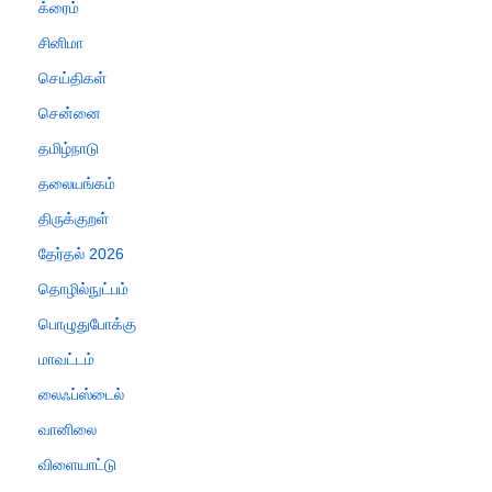
க்ரைம்
சினிமா
செய்திகள்
சென்னை
தமிழ்நாடு
தலையங்கம்
திருக்குறள்
தேர்தல் 2026
தொழில்நுட்பம்
பொழுதுபோக்கு
மாவட்டம்
லைஃப்ஸ்டைல்
வானிலை
விளையாட்டு