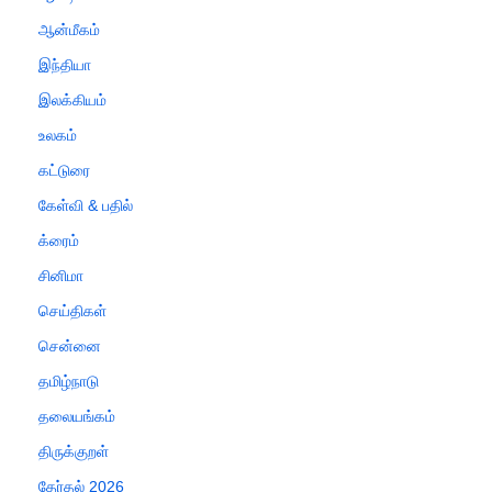
ஆன்மீகம்
இந்தியா
இலக்கியம்
உலகம்
கட்டுரை
கேள்வி & பதில்
க்ரைம்
சினிமா
செய்திகள்
சென்னை
தமிழ்நாடு
தலையங்கம்
திருக்குறள்
தேர்தல் 2026