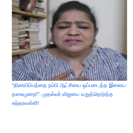
“திரைபிம்பத்தை நம்பி ஆட்சியை ஒப்படைத்த இளைய
தலைமுறை!”: முதல்வர் விஜயை வறுத்தெடுத்த
சுந்தரவள்ளி!