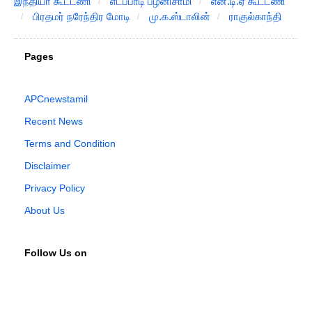
இந்தியா கூட்டணி
எடப்பாடி பழனிசாமி
என்.டி.ஏ கூட்டணி
பிரதமர் நரேந்திர மோடி
மு.க.ஸ்டாலின்
ராகுல்காந்தி
Pages
APCnewstamil
Recent News
Terms and Condition
Disclaimer
Privacy Policy
About Us
Follow Us on