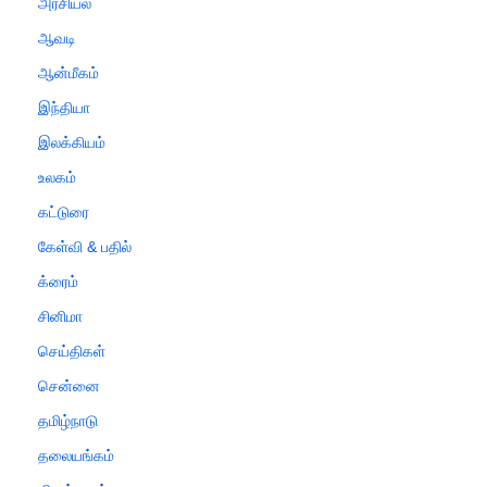
அரசியல்
ஆவடி
ஆன்மீகம்
இந்தியா
இலக்கியம்
உலகம்
கட்டுரை
கேள்வி & பதில்
க்ரைம்
சினிமா
செய்திகள்
சென்னை
தமிழ்நாடு
தலையங்கம்