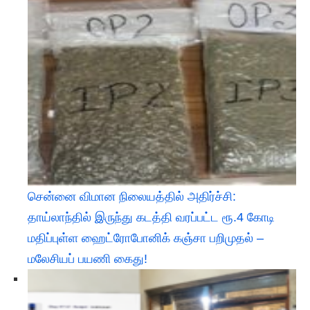
சென்னை விமான நிலையத்தில் அதிர்ச்சி:
தாய்லாந்தில் இருந்து கடத்தி வரப்பட்ட ரூ.4 கோடி
மதிப்புள்ள ஹைட்ரோபோனிக் கஞ்சா பறிமுதல் –
மலேசியப் பயணி கைது!