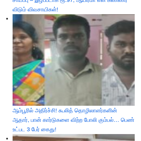
சாய்ப்பு – இழப்பீடாக ரூ.97, ஆயிரமா என கண்ணீர்
விடும் விவசாயிகள்!
ஆம்பூரில் அதிர்ச்சி! கூலித் தொழிலாளர்களின்
ஆதார், பான் கார்டுகளை விற்ற போலி கும்பல்… பெண்
உட்பட 3 பேர் கைது!