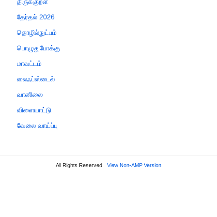
திருக்குறள்
தேர்தல் 2026
தொழில்நுட்பம்
பொழுதுபோக்கு
மாவட்டம்
லைஃப்ஸ்டைல்
வானிலை
விளையாட்டு
வேலை வாய்ப்பு
All Rights Reserved
View Non-AMP Version