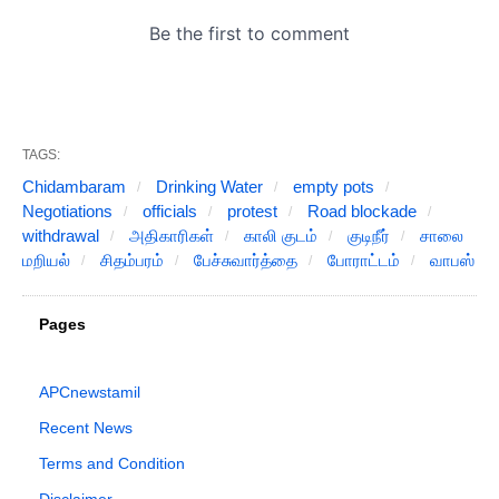
TAGS:
Chidambaram
Drinking Water
empty pots
Negotiations
officials
protest
Road blockade
withdrawal
அதிகாரிகள்
காலி குடம்
குடிநீர்
சாலை
மறியல்
சிதம்பரம்
பேச்சுவார்த்தை
போராட்டம்
வாபஸ்
Pages
APCnewstamil
Recent News
Terms and Condition
Disclaimer