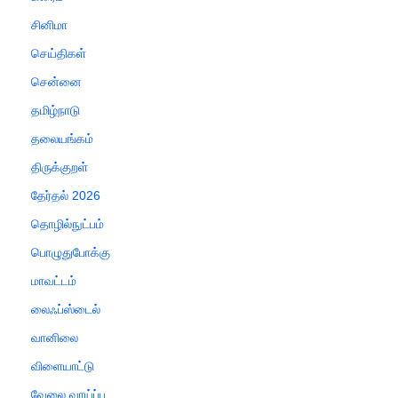
சினிமா
செய்திகள்
சென்னை
தமிழ்நாடு
தலையங்கம்
திருக்குறள்
தேர்தல் 2026
தொழில்நுட்பம்
பொழுதுபோக்கு
மாவட்டம்
லைஃப்ஸ்டைல்
வானிலை
விளையாட்டு
வேலை வாய்ப்பு