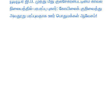
யூடியூபர் ஜி.பி. முத்து மீது குலசேகரன்பட்டினம் காவல்
நிலையத்தில் பரபரப்பு புகார்: கோயிலைக் குறிவைத்து
அவதூறு பரப்புவதாக ஊர் பொதுமக்கள் ஆவேசம்!