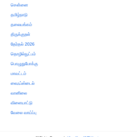
சென்னை
தமிழ்நாடு
தலையங்கம்
திருக்குறள்
தேர்தல் 2026
தொழில்நுட்பம்
பொழுதுபோக்கு
மாவட்டம்
லைஃப்ஸ்டைல்
வானிலை
விளையாட்டு
வேலை வாய்ப்பு