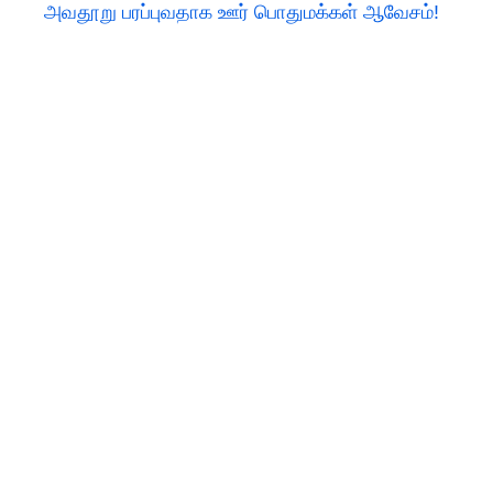
அவதூறு பரப்புவதாக ஊர் பொதுமக்கள் ஆவேசம்!