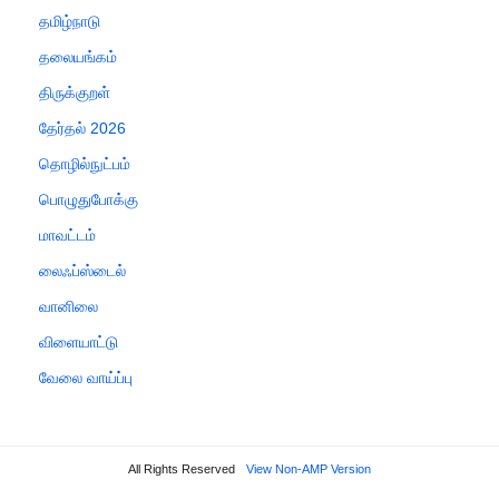
தமிழ்நாடு
தலையங்கம்
திருக்குறள்
தேர்தல் 2026
தொழில்நுட்பம்
பொழுதுபோக்கு
மாவட்டம்
லைஃப்ஸ்டைல்
வானிலை
விளையாட்டு
வேலை வாய்ப்பு
All Rights Reserved
View Non-AMP Version